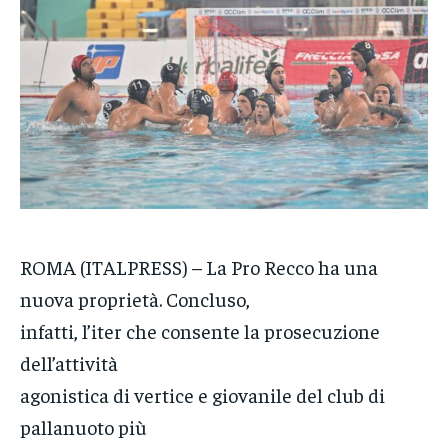
CRONACA
CRONACA
CRONACA
VENETO
VENETO
VENETO
POLITICA
POLITICA
POLITICA
ECONOMIA
ECONOMIA
ECONOMIA
SPORT
SPORT
SPORT
GRUPPO
GRUPPO
GRUPPO
ROMA (ITALPRESS) – La Pro Recco ha una
nuova proprietà. Concluso,
CONTATTI
CONTATTI
CONTATTI
infatti, l’iter che consente la prosecuzione
dell’attività
agonistica di vertice e giovanile del club di
pallanuoto più