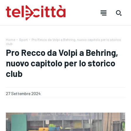
Home
Sport
Pro Recco da Volpi a Behring, nuovo capitolo per lo storico
club
Pro Recco da Volpi a Behring,
nuovo capitolo per lo storico
club
HOME
HOME
HOME
27 Settembre 2024
DIRETTA TELECITTÀ
DIRETTA TELECITTÀ
DIRETTA TELECITTÀ
DIRETTE RADIO
DIRETTE RADIO
DIRETTE RADIO
NOTIZIE
NOTIZIE
NOTIZIE