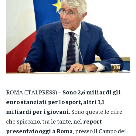
VENETO
VENETO
VENETO
POLITICA
POLITICA
POLITICA
ECONOMIA
ECONOMIA
ECONOMIA
SPORT
SPORT
SPORT
GRUPPO
GRUPPO
GRUPPO
CONTATTI
CONTATTI
CONTATTI
ROMA (ITALPRESS) –
Sono 2,6 miliardi gli
euro stanziati per lo sport, altri 1,1
miliardi per i giovani.
Sono queste le cifre
che spiccano, tra le tante, nel
report
presentato oggi a Roma
, presso il Campo dei