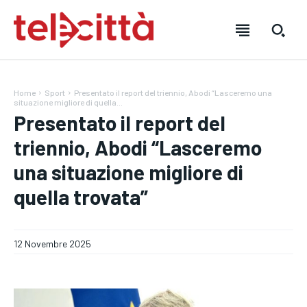
Home
Sport
Presentato il report del triennio, Abodi “Lasceremo una
situazione migliore di quella...
Presentato il report del
triennio, Abodi “Lasceremo
una situazione migliore di
HOME
HOME
HOME
quella trovata”
DIRETTA TELECITTÀ
DIRETTA TELECITTÀ
DIRETTA TELECITTÀ
12 Novembre 2025
DIRETTE RADIO
DIRETTE RADIO
DIRETTE RADIO
NOTIZIE
NOTIZIE
NOTIZIE
CRONACA
CRONACA
CRONACA