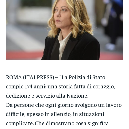
POLITICA
POLITICA
POLITICA
ECONOMIA
ECONOMIA
ECONOMIA
SPORT
SPORT
SPORT
GRUPPO
GRUPPO
GRUPPO
CONTATTI
CONTATTI
CONTATTI
ROMA (ITALPRESS) – “La Polizia di Stato
compie 174 anni: una storia fatta di coraggio,
dedizione e servizio alla Nazione.
Da persone che ogni giorno svolgono un lavoro
difficile, spesso in silenzio, in situazioni
complicate. Che dimostrano cosa significa