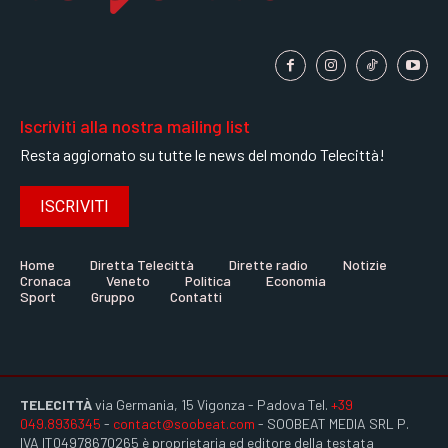
Iscriviti alla nostra mailing list
Resta aggiornato su tutte le news del mondo Telecittà!
ISCRIVITI
Home
Diretta Telecittà
Dirette radio
Notizie
Cronaca
Veneto
Politica
Economia
Sport
Gruppo
Contatti
TELECITTÀ
via Germania, 15 Vigonza - Padova Tel.
+39
049.8936345
-
contact@soobeat.com
- SOOBEAT MEDIA SRL P.
IVA IT04978670265 è proprietaria ed editore della testata