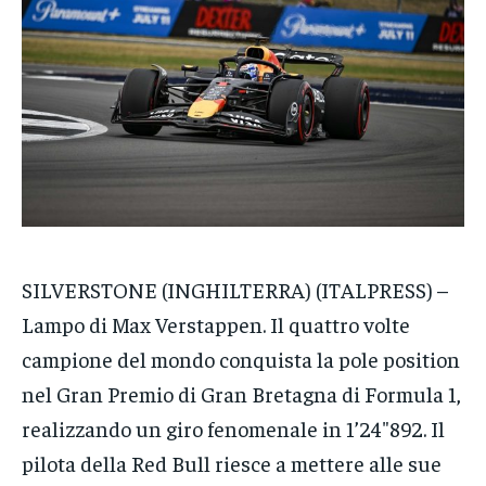
VENETO
VENETO
VENETO
POLITICA
POLITICA
POLITICA
ECONOMIA
ECONOMIA
ECONOMIA
SPORT
SPORT
SPORT
GRUPPO
GRUPPO
GRUPPO
CONTATTI
CONTATTI
CONTATTI
SILVERSTONE (INGHILTERRA) (ITALPRESS) –
Lampo di Max Verstappen. Il quattro volte
campione del mondo conquista la pole position
nel Gran Premio di Gran Bretagna di Formula 1,
realizzando un giro fenomenale in 1’24″892. Il
pilota della Red Bull riesce a mettere alle sue