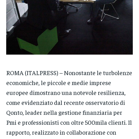
NOTIZIE
NOTIZIE
NOTIZIE
CRONACA
CRONACA
CRONACA
VENETO
VENETO
VENETO
POLITICA
POLITICA
POLITICA
ECONOMIA
ECONOMIA
ECONOMIA
ROMA (ITALPRESS) – Nonostante le turbolenze
SPORT
SPORT
SPORT
economiche, le piccole e medie imprese
GRUPPO
GRUPPO
GRUPPO
europee dimostrano una notevole resilienza,
CONTATTI
CONTATTI
CONTATTI
come evidenziato dal recente osservatorio di
Qonto, leader nella gestione finanziaria per
Pmi e professionisti con oltre 500mila clienti. Il
rapporto, realizzato in collaborazione con