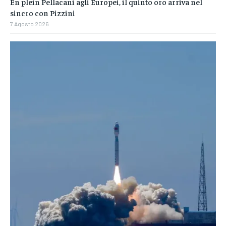
En plein Pellacani agli Europei, il quinto oro arriva nel
sincro con Pizzini
7 Agosto 2026