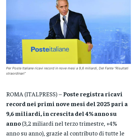
CRONACA
CRONACA
CRONACA
VENETO
VENETO
VENETO
POLITICA
POLITICA
POLITICA
ECONOMIA
ECONOMIA
ECONOMIA
SPORT
SPORT
SPORT
Per Poste Italiane ricavi record in nove mesi a 9,6 miliardi, Del Fante “Risultati
straordinari”
GRUPPO
GRUPPO
GRUPPO
CONTATTI
CONTATTI
CONTATTI
ROMA (ITALPRESS) –
Poste registra ricavi
record nei primi nove mesi del 2025 pari a
9,6 miliardi, in crescita del 4% anno su
anno
(3,2 miliardi nel terzo trimestre, +4%
anno su anno), grazie al contributo di tutte le