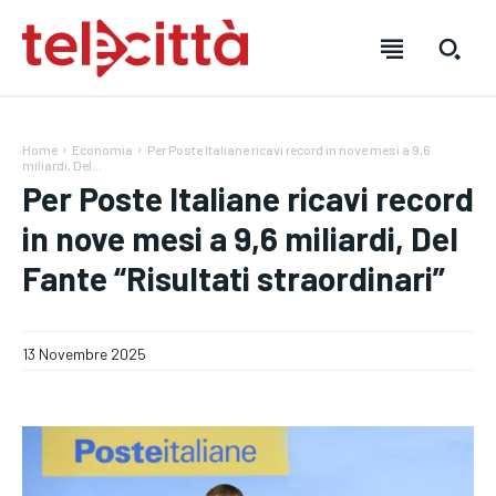
Home
Economia
Per Poste Italiane ricavi record in nove mesi a 9,6
miliardi, Del...
Per Poste Italiane ricavi record
in nove mesi a 9,6 miliardi, Del
Fante “Risultati straordinari”
HOME
HOME
HOME
13 Novembre 2025
DIRETTA TELECITTÀ
DIRETTA TELECITTÀ
DIRETTA TELECITTÀ
DIRETTE RADIO
DIRETTE RADIO
DIRETTE RADIO
NOTIZIE
NOTIZIE
NOTIZIE