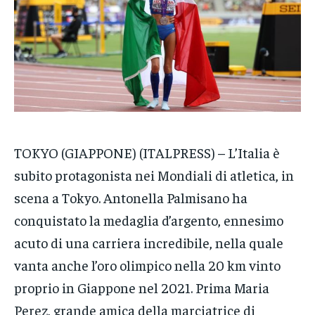
VENETO
VENETO
VENETO
POLITICA
POLITICA
POLITICA
ECONOMIA
ECONOMIA
ECONOMIA
SPORT
SPORT
SPORT
GRUPPO
GRUPPO
GRUPPO
TOKYO (GIAPPONE) (ITALPRESS) – L’Italia è
CONTATTI
CONTATTI
CONTATTI
subito protagonista nei Mondiali di atletica, in
scena a Tokyo. Antonella Palmisano ha
conquistato la medaglia d’argento, ennesimo
acuto di una carriera incredibile, nella quale
vanta anche l’oro olimpico nella 20 km vinto
proprio in Giappone nel 2021. Prima Maria
Perez, grande amica della marciatrice di