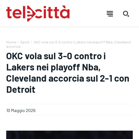
Home
Sport
OKC vola sul 3-0 contro i Lakers nei playoff Nba, Cleveland
accorcia...
OKC vola sul 3-0 contro i
Lakers nei playoff Nba,
Cleveland accorcia sul 2-1 con
HOME
HOME
HOME
Detroit
DIRETTA TELECITTÀ
DIRETTA TELECITTÀ
DIRETTA TELECITTÀ
DIRETTE RADIO
DIRETTE RADIO
DIRETTE RADIO
10 Maggio 2026
NOTIZIE
NOTIZIE
NOTIZIE
CRONACA
CRONACA
CRONACA