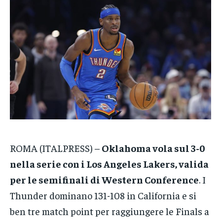
VENETO
VENETO
VENETO
POLITICA
POLITICA
POLITICA
ECONOMIA
ECONOMIA
ECONOMIA
SPORT
SPORT
SPORT
GRUPPO
GRUPPO
GRUPPO
CONTATTI
CONTATTI
CONTATTI
ROMA (ITALPRESS) –
Oklahoma vola sul 3-0
nella serie con i Los Angeles Lakers, valida
per le semifinali di Western Conference
. I
Thunder dominano 131-108 in California e si
ben tre match point per raggiungere le Finals a