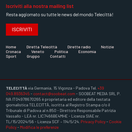
Iscriviti alla nostra mailing list
Resta aggiornato su tutte le news del mondo Telecittà!
ISCRIVITI
Home
Diretta Telecittà
Dirette radio
Notizie
Cronaca
Veneto
Politica
Economia
Sport
Gruppo
Contatti
TELECITTÀ
via Germania, 15 Vigonza - Padova Tel.
+39
049.8936345
-
contact@soobeat.com
- SOOBEAT MEDIA SRL P.
IVA IT04978670265 è proprietaria ed editore della testata
giornalistica TELECITTÀ, iscritta al Registro Stampa c/o il
Tribunale di Padova al n.850 - Direttore Responsabile Patrizia
Vassallo - LEA nr. LIC7466BE4MHE - Licenza SIAE nr.
TL/15/2024/56 - Licenza SCF – 114/5/24.
Privacy Policy
-
Cookie
Policy
-
Modifica le preferenze