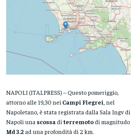
POLITICA
POLITICA
POLITICA
ECONOMIA
ECONOMIA
ECONOMIA
SPORT
SPORT
SPORT
GRUPPO
GRUPPO
GRUPPO
CONTATTI
CONTATTI
CONTATTI
NAPOLI (ITALPRESS) – Questo pomeriggio,
attorno alle 19,30 nei
Campi Flegrei
, nel
Napoletano, è stata registrata dalla Sala Ingv di
Napoli una
scossa
di
terremoto
di magnitudo
Md 3.2
ad una profondità di 2 km.