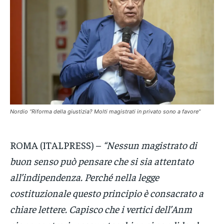
VENETO
VENETO
VENETO
POLITICA
POLITICA
POLITICA
ECONOMIA
ECONOMIA
ECONOMIA
SPORT
SPORT
SPORT
GRUPPO
GRUPPO
GRUPPO
Nordio “Riforma della giustizia? Molti magistrati in privato sono a favore”
CONTATTI
CONTATTI
CONTATTI
ROMA (ITALPRESS) –
“Nessun magistrato di
buon senso può pensare che si sia attentato
all’indipendenza. Perché nella legge
costituzionale questo principio è consacrato a
chiare lettere. Capisco che i vertici dell’Anm