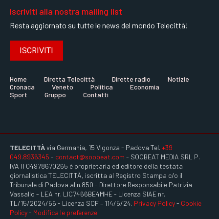
Iscriviti alla nostra mailing list
Resta aggiornato su tutte le news del mondo Telecittà!
ISCRIVITI
Home
Diretta Telecittà
Dirette radio
Notizie
Cronaca
Veneto
Politica
Economia
Sport
Gruppo
Contatti
TELECITTÀ
via Germania, 15 Vigonza - Padova Tel.
+39
049.8936345
-
contact@soobeat.com
- SOOBEAT MEDIA SRL P.
IVA IT04978670265 è proprietaria ed editore della testata
giornalistica TELECITTÀ, iscritta al Registro Stampa c/o il
Tribunale di Padova al n.850 - Direttore Responsabile Patrizia
Vassallo - LEA nr. LIC7466BE4MHE - Licenza SIAE nr.
TL/15/2024/56 - Licenza SCF – 114/5/24.
Privacy Policy
-
Cookie
Policy
-
Modifica le preferenze