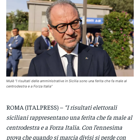
VENETO
VENETO
VENETO
POLITICA
POLITICA
POLITICA
ECONOMIA
ECONOMIA
ECONOMIA
SPORT
SPORT
SPORT
GRUPPO
GRUPPO
GRUPPO
CONTATTI
CONTATTI
CONTATTI
Mulè “I risultati delle amministrative in Sicilia sono una ferita che fa male al
centrodestra e a Forza Italia”
ROMA (ITALPRESS) –
“I risultati elettorali
siciliani rappresentano una ferita che fa male al
centrodestra e a Forza Italia. Con l’ennesima
prova che quando si marcia divisi si perde con