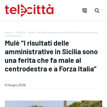
Home
Politica
Mulè “I risultati delle amministrative in Sicilia sono una
ferita che fa...
Mulè “I risultati delle
amministrative in Sicilia sono
HOME
HOME
HOME
una ferita che fa male al
centrodestra e a Forza Italia”
DIRETTA TELECITTÀ
DIRETTA TELECITTÀ
DIRETTA TELECITTÀ
DIRETTE RADIO
DIRETTE RADIO
DIRETTE RADIO
9 Giugno 2026
NOTIZIE
NOTIZIE
NOTIZIE
CRONACA
CRONACA
CRONACA