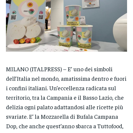
CRONACA
CRONACA
CRONACA
VENETO
VENETO
VENETO
POLITICA
POLITICA
POLITICA
ECONOMIA
ECONOMIA
ECONOMIA
SPORT
SPORT
SPORT
MILANO (ITALPRESS) – E’ uno dei simboli
GRUPPO
GRUPPO
GRUPPO
dell’Italia nel mondo, amatissima dentro e fuori
CONTATTI
CONTATTI
CONTATTI
i confini italiani. Un’eccellenza radicata sul
territorio, tra la Campania e il Basso Lazio, che
delizia ogni palato adattandosi alle ricette più
svariate. E’ la Mozzarella di Bufala Campana
Dop, che anche quest’anno sbarca a Tuttofood,