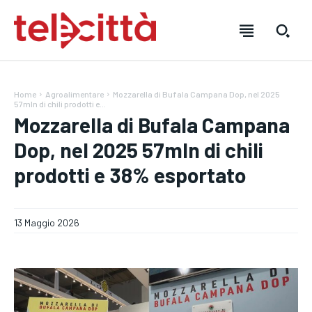
Home
Agroalimentare
Mozzarella di Bufala Campana Dop, nel 2025
57mln di chili prodotti e...
Mozzarella di Bufala Campana
Dop, nel 2025 57mln di chili
prodotti e 38% esportato
HOME
HOME
HOME
13 Maggio 2026
DIRETTA TELECITTÀ
DIRETTA TELECITTÀ
DIRETTA TELECITTÀ
DIRETTE RADIO
DIRETTE RADIO
DIRETTE RADIO
NOTIZIE
NOTIZIE
NOTIZIE