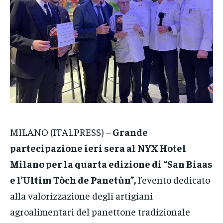
CRONACA
CRONACA
CRONACA
VENETO
VENETO
VENETO
POLITICA
POLITICA
POLITICA
ECONOMIA
ECONOMIA
ECONOMIA
SPORT
SPORT
SPORT
GRUPPO
GRUPPO
GRUPPO
MILANO (ITALPRESS) –
Grande
CONTATTI
CONTATTI
CONTATTI
partecipazione ieri sera al NYX Hotel
Milano per la quarta edizione di “San Biaas
e l’Ultim Tòch de Panetùn”,
l’evento dedicato
alla valorizzazione degli artigiani
agroalimentari del panettone tradizionale