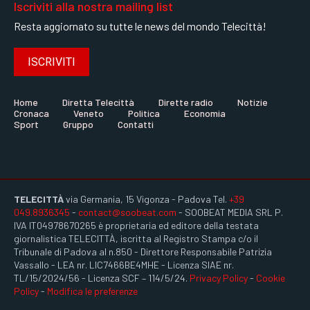
Iscriviti alla nostra mailing list
Resta aggiornato su tutte le news del mondo Telecittà!
ISCRIVITI
Home
Diretta Telecittà
Dirette radio
Notizie
Cronaca
Veneto
Politica
Economia
Sport
Gruppo
Contatti
TELECITTÀ
via Germania, 15 Vigonza - Padova Tel.
+39
049.8936345
-
contact@soobeat.com
- SOOBEAT MEDIA SRL P.
IVA IT04978670265 è proprietaria ed editore della testata
giornalistica TELECITTÀ, iscritta al Registro Stampa c/o il
Tribunale di Padova al n.850 - Direttore Responsabile Patrizia
Vassallo - LEA nr. LIC7466BE4MHE - Licenza SIAE nr.
TL/15/2024/56 - Licenza SCF – 114/5/24.
Privacy Policy
-
Cookie
Policy
-
Modifica le preferenze