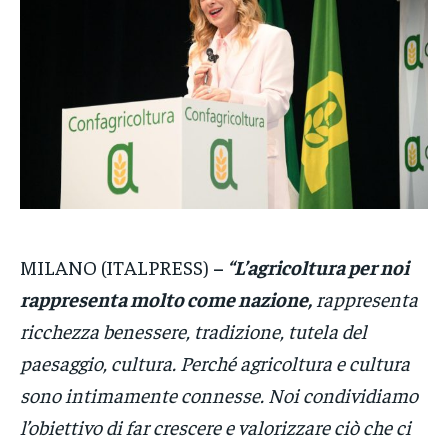
CRONACA
CRONACA
CRONACA
VENETO
VENETO
VENETO
POLITICA
POLITICA
POLITICA
ECONOMIA
ECONOMIA
ECONOMIA
SPORT
SPORT
SPORT
GRUPPO
GRUPPO
GRUPPO
MILANO (ITALPRESS)
–
“L’agricoltura per noi
rappresenta molto come nazione,
rappresenta
CONTATTI
CONTATTI
CONTATTI
ricchezza benessere, tradizione, tutela del
paesaggio, cultura. Perché agricoltura e cultura
sono intimamente connesse. Noi condividiamo
l’obiettivo di far crescere e valorizzare ciò che ci