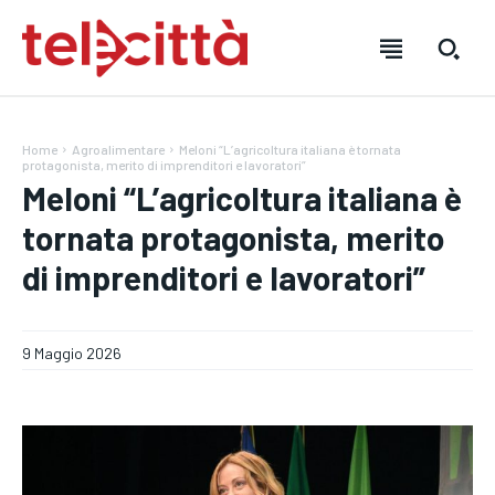
Home
Agroalimentare
Meloni “L’agricoltura italiana è tornata
protagonista, merito di imprenditori e lavoratori”
Meloni “L’agricoltura italiana è
tornata protagonista, merito
di imprenditori e lavoratori”
HOME
HOME
HOME
9 Maggio 2026
DIRETTA TELECITTÀ
DIRETTA TELECITTÀ
DIRETTA TELECITTÀ
DIRETTE RADIO
DIRETTE RADIO
DIRETTE RADIO
NOTIZIE
NOTIZIE
NOTIZIE