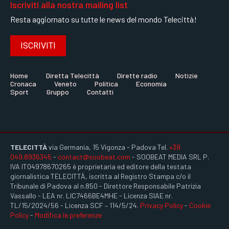
Iscriviti alla nostra mailing list
Resta aggiornato su tutte le news del mondo Telecittà!
ISCRIVITI
Home
Diretta Telecittà
Dirette radio
Notizie
Cronaca
Veneto
Politica
Economia
Sport
Gruppo
Contatti
TELECITTÀ
via Germania, 15 Vigonza - Padova Tel.
+39
049.8936345
-
contact@soobeat.com
- SOOBEAT MEDIA SRL P.
IVA IT04978670265 è proprietaria ed editore della testata
giornalistica TELECITTÀ, iscritta al Registro Stampa c/o il
Tribunale di Padova al n.850 - Direttore Responsabile Patrizia
Vassallo - LEA nr. LIC7466BE4MHE - Licenza SIAE nr.
TL/15/2024/56 - Licenza SCF – 114/5/24.
Privacy Policy
-
Cookie
Policy
-
Modifica le preferenze