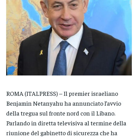
POLITICA
POLITICA
POLITICA
ECONOMIA
ECONOMIA
ECONOMIA
SPORT
SPORT
SPORT
GRUPPO
GRUPPO
GRUPPO
CONTATTI
CONTATTI
CONTATTI
ROMA (ITALPRESS) – Il premier israeliano
Benjamin Netanyahu ha annunciato l’avvio
della tregua sul fronte nord con il Libano.
Parlando in diretta televisiva al termine della
riunione del gabinetto di sicurezza che ha