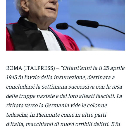
VENETO
VENETO
VENETO
POLITICA
POLITICA
POLITICA
ECONOMIA
ECONOMIA
ECONOMIA
SPORT
SPORT
SPORT
GRUPPO
GRUPPO
GRUPPO
ROMA (ITALPRESS) –
“Ottant’anni fa il 25 aprile
CONTATTI
CONTATTI
CONTATTI
1945 fu l’avvio della insurrezione, destinata a
concludersi la settimana successiva con la resa
delle truppe naziste e dei loro alleati fascisti. La
ritirata verso la Germania vide le colonne
tedesche, in Piemonte come in altre parti
d’Italia, macchiarsi di nuovi orribili delitti. E fu