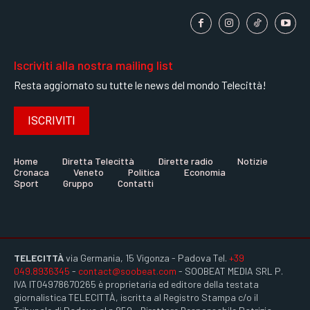
Iscriviti alla nostra mailing list
Resta aggiornato su tutte le news del mondo Telecittà!
ISCRIVITI
Home
Diretta Telecittà
Dirette radio
Notizie
Cronaca
Veneto
Politica
Economia
Sport
Gruppo
Contatti
TELECITTÀ
via Germania, 15 Vigonza - Padova Tel.
+39
049.8936345
-
contact@soobeat.com
- SOOBEAT MEDIA SRL P.
IVA IT04978670265 è proprietaria ed editore della testata
giornalistica TELECITTÀ, iscritta al Registro Stampa c/o il