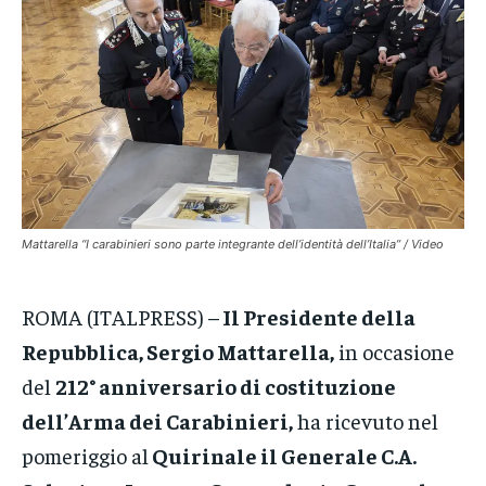
VENETO
VENETO
VENETO
POLITICA
POLITICA
POLITICA
ECONOMIA
ECONOMIA
ECONOMIA
SPORT
SPORT
SPORT
GRUPPO
GRUPPO
GRUPPO
Mattarella “I carabinieri sono parte integrante dell’identità dell’Italia” / Video
CONTATTI
CONTATTI
CONTATTI
ROMA (ITALPRESS) –
Il Presidente della
Repubblica, Sergio Mattarella,
in occasione
del
212° anniversario di costituzione
dell’Arma dei Carabinieri,
ha ricevuto nel
pomeriggio al
Quirinale il Generale C.A.