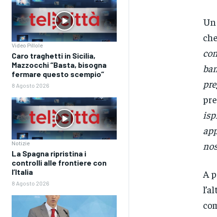
Un 
che
Video Pillole
con
Caro traghetti in Sicilia,
Mazzocchi “Basta, bisogna
bam
fermare questo scempio”
pre
8 Agosto 2026
pre
isp
app
nos
Notizie
La Spagna ripristina i
controlli alle frontiere con
l’Italia
A p
8 Agosto 2026
l’a
com