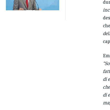
dur
inc
des
ch
del
cap
Emo
“So
fat
di 
che
di 
mag