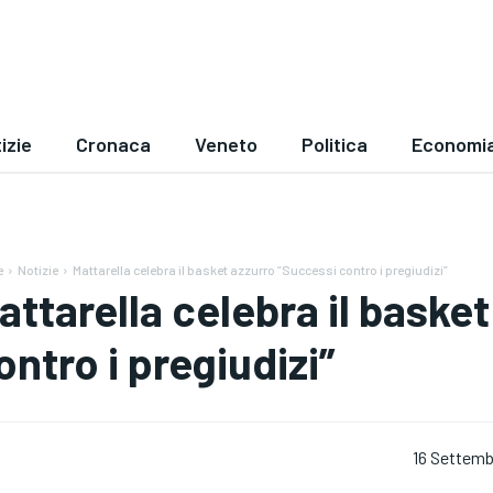
izie
Cronaca
Veneto
Politica
Economi
e
Notizie
Mattarella celebra il basket azzurro “Successi contro i pregiudizi”
attarella celebra il baske
ontro i pregiudizi”
16 Settemb