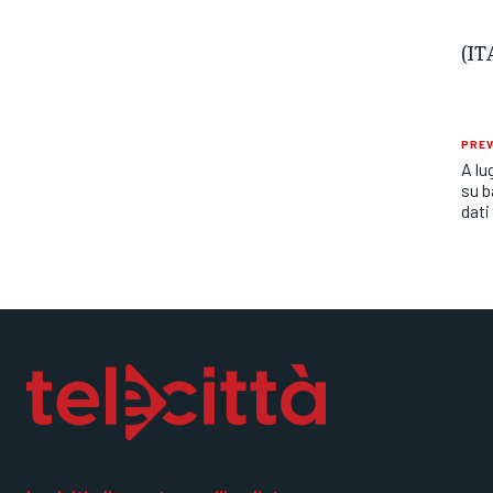
(IT
PREV
A lu
su b
dati