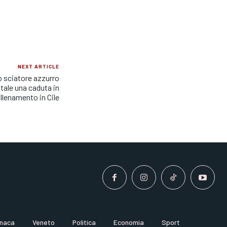
NEXT ARTICLE
lo sciatore azzurro
tale una caduta in
llenamento in Cile
naca
Veneto
Politica
Economia
Sport