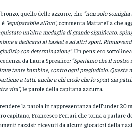
bronzo, quello delle azzurre, che
“non solo somiglia a
 è
“equiparabile all’oro”,
commenta Mattarella che ag
quistato un’altra medaglia di grande significato, spi
bine a dedicarsi al basket e ad altri sport. Rimuovend
giudizio con determinazione”.
Un pensiero sottolinea
cedenza da Laura Spreafico
: “Speriamo che il nostro
irare tante bambine, contro ogni pregiudizio. Questa 
artiene a tutti, anche a chi crede che lo sport sia patr
tra vita”
, le parole della capitana azzurra.
rendere la parola in rappresentanza dell’under 20 m
ltro capitano, Francesco Ferrari che torna a parlare d
menti razzisti ricevuti da alcuni giocatori della naz