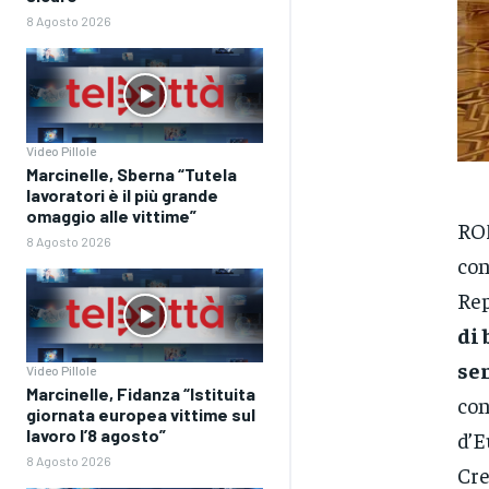
8 Agosto 2026
Video Pillole
Marcinelle, Sberna “Tutela
lavoratori è il più grande
omaggio alle vittime”
ROM
8 Agosto 2026
con
Rep
di 
sen
Video Pillole
Marcinelle, Fidanza “Istituita
con
giornata europea vittime sul
lavoro l’8 agosto”
d’E
8 Agosto 2026
Cre