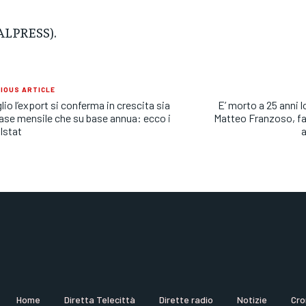
ALPRESS).
IOUS ARTICLE
glio l’export si conferma in crescita sia
E’ morto a 25 anni 
ase mensile che su base annua: ecco i
Matteo Franzoso, fa
 Istat
a
Home
Diretta Telecittà
Dirette radio
Notizie
Cro