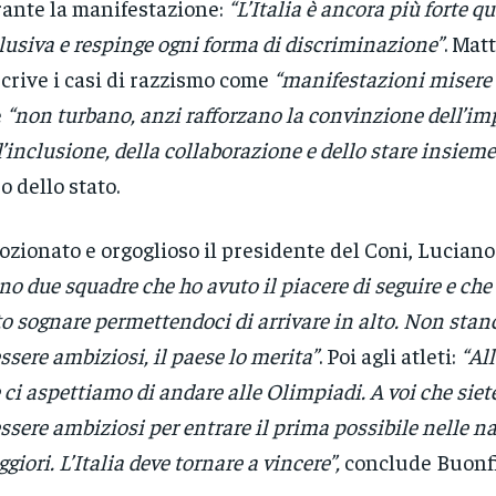
ante la manifestazione:
“L’Italia è ancora più forte q
lusiva e respinge ogni forma di discriminazione”
. Mat
crive i casi di razzismo come
“manifestazioni misere d
e
“non turbano, anzi rafforzano la convinzione dell’i
l’inclusione, della collaborazione e dello stare insieme
o dello stato.
zionato e orgoglioso il presidente del Coni, Luciano
no due squadre che ho avuto il piacere di seguire e che
to sognare permettendoci di arrivare in alto. Non sta
essere ambiziosi, il paese lo merita”
. Poi agli atleti:
“Al
 ci aspettiamo di andare alle Olimpiadi. A voi che siete
essere ambiziosi per entrare il prima possibile nelle n
giori. L’Italia deve tornare a vincere”,
conclude Buonfi