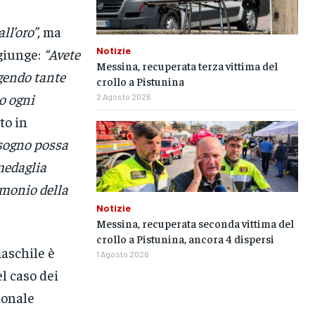
ll’oro”,
ma
Notizie
giunge:
“Avete
Messina, recuperata terza vittima del
ngendo tante
crollo a Pistunina
o ogni
2 Agosto 2026
to in
 sogno possa
medaglia
imonio della
Notizie
Messina, recuperata seconda vittima del
crollo a Pistunina, ancora 4 dispersi
aschile è
1 Agosto 2026
el caso dei
ionale