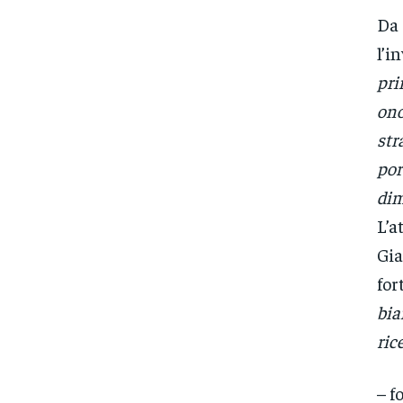
Da 
l’i
pri
ono
str
por
dim
L’a
Gia
for
bia
ric
– f