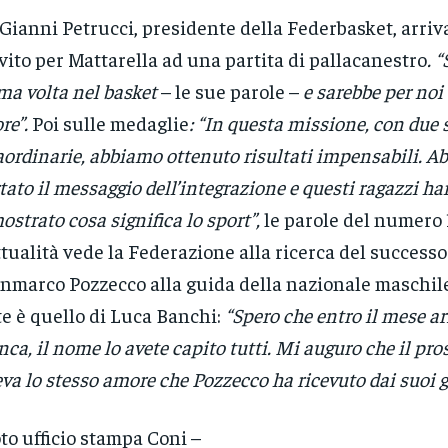
Gianni Petrucci, presidente della Federbasket, arriv
nvito per Mattarella ad una partita di pallacanestro
. 
ma volta nel basket
– le sue parole –
e sarebbe per noi
re”.
Poi sulle medaglie
: “In questa missione, con due
aordinarie, abbiamo ottenuto risultati impensabili. 
tato il messaggio dell’integrazione e questi ragazzi h
ostrato cosa significa lo sport”,
le parole del numero 1
ttualità vede la Federazione alla ricerca del successo
nmarco Pozzecco alla guida della nazionale maschile
te è quello di Luca Banchi:
“Spero che entro il mese ar
nca, il nome lo avete capito tutti. Mi auguro che il pr
eva lo stesso amore che Pozzecco ha ricevuto dai suoi g
oto ufficio stampa Coni –