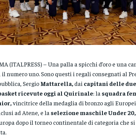
A (ITALPRESS) – Una palla a spicchi d’oro e una ca
 il numero uno. Sono questi i regali consegnati al Pr
ubblica, Sergio
Mattarella,
dai
capitani delle du
basket ricevute oggi al Quirinale
: la
squadra fe
ior,
vincitrice della medaglia di bronzo agli Europei
clusi ad Atene, e la
selezione maschile Under 20,
uropa dopo il torneo continentale di categoria che si 
ta.