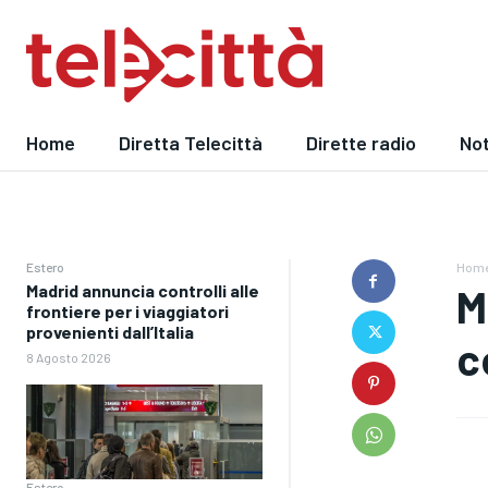
Home
Diretta Telecittà
Dirette radio
Not
Estero
Hom
Madrid annuncia controlli alle
M
frontiere per i viaggiatori
provenienti dall’Italia
c
8 Agosto 2026
Estero