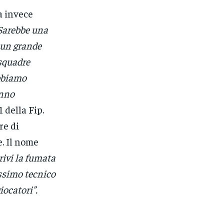
a invece
“Sarebbe una
 un grande
 squadre
Abbiamo
anno
 della Fip.
re di
. Il nome
rivi la fumata
ossimo tecnico
iocatori”.