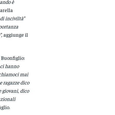
uando è
tarella
i inciviltà”
mportanza
”,
aggiunge il
 Buonfiglio:
 ci hanno
nchiamoci mai
le ragazze dico
 giovani, dico
azionali
glio.