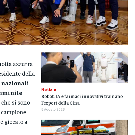
notta azzurra
esidente della
e nazionali
Notizie
mminile
Robot, IA e farmaci innovativi trainano
 che si sono
l’export della Cina
8 Agosto 2026
campione
è giocato a