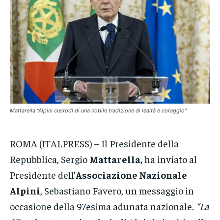
VENETO
VENETO
VENETO
POLITICA
POLITICA
POLITICA
ECONOMIA
ECONOMIA
ECONOMIA
SPORT
SPORT
SPORT
GRUPPO
GRUPPO
GRUPPO
Mattarella “Alpini custodi di una nobile tradizione di lealtà e coraggio”
CONTATTI
CONTATTI
CONTATTI
ROMA (ITALPRESS) – Il Presidente della
Repubblica, Sergio
Mattarella,
ha inviato al
Presidente dell’
Associazione Nazionale
Alpini
, Sebastiano Favero, un messaggio in
occasione della 97esima adunata nazionale
. “La