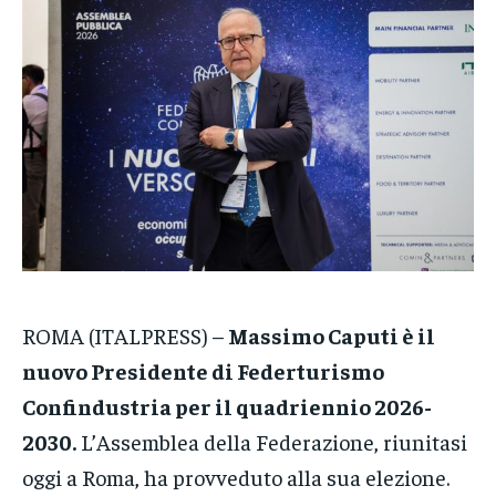
VENETO
VENETO
VENETO
POLITICA
POLITICA
POLITICA
ECONOMIA
ECONOMIA
ECONOMIA
SPORT
SPORT
SPORT
GRUPPO
GRUPPO
GRUPPO
CONTATTI
CONTATTI
CONTATTI
ROMA (ITALPRESS) –
Massimo Caputi è il
nuovo Presidente di Federturismo
Confindustria per il quadriennio 2026-
2030.
L’Assemblea della Federazione, riunitasi
oggi a Roma, ha provveduto alla sua elezione.