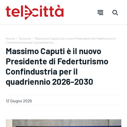
Home
Turismo
Massimo Caputi è il nuovo Presidente di Federturismo
Confindustria per il quadriennio...
Massimo Caputi è il nuovo
Presidente di Federturismo
HOME
HOME
HOME
Confindustria per il
quadriennio 2026-2030
DIRETTA TELECITTÀ
DIRETTA TELECITTÀ
DIRETTA TELECITTÀ
DIRETTE RADIO
DIRETTE RADIO
DIRETTE RADIO
12 Giugno 2026
NOTIZIE
NOTIZIE
NOTIZIE
CRONACA
CRONACA
CRONACA