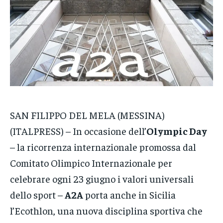
VENETO
VENETO
VENETO
POLITICA
POLITICA
POLITICA
ECONOMIA
ECONOMIA
ECONOMIA
SPORT
SPORT
SPORT
GRUPPO
GRUPPO
GRUPPO
SAN FILIPPO DEL MELA (MESSINA)
CONTATTI
CONTATTI
CONTATTI
(ITALPRESS) – In occasione dell’
Olympic Day
– la ricorrenza internazionale promossa dal
Comitato Olimpico Internazionale per
celebrare ogni 23 giugno i valori universali
dello sport –
A2A
porta anche in Sicilia
l’Ecothlon, una nuova disciplina sportiva che