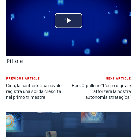
POLITICA
POLITICA
POLITICA
ECONOMIA
ECONOMIA
ECONOMIA
Play
SPORT
SPORT
SPORT
Video
GRUPPO
GRUPPO
GRUPPO
Pillole
CONTATTI
CONTATTI
CONTATTI
PREVIOUS ARTICLE
NEXT ARTICLE
Cina, la cantieristica navale
Bce, Cipollone “L’euro digitale
registra una solida crescita
rafforzerà la nostra
nel primo trimestre
autonomia strategica”