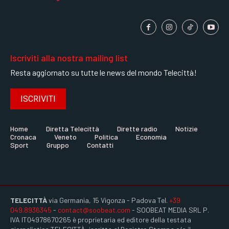
Iscriviti alla nostra mailing list
Resta aggiornato su tutte le news del mondo Telecittà!
ISCRIVITI
Home
Diretta Telecittà
Dirette radio
Notizie
Cronaca
Veneto
Politica
Economia
Sport
Gruppo
Contatti
TELECITTÀ
via Germania, 15 Vigonza - Padova Tel.
+39
049.8936345
-
contact@soobeat.com
- SOOBEAT MEDIA SRL P.
IVA IT04978670265 è proprietaria ed editore della testata