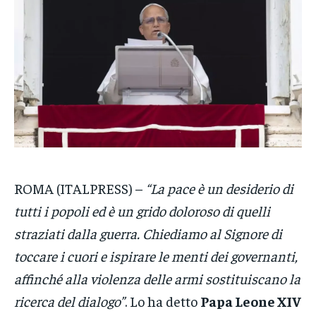
VENETO
VENETO
VENETO
POLITICA
POLITICA
POLITICA
ECONOMIA
ECONOMIA
ECONOMIA
SPORT
SPORT
SPORT
GRUPPO
GRUPPO
GRUPPO
CONTATTI
CONTATTI
CONTATTI
ROMA (ITALPRESS) –
“La pace è un desiderio di
tutti i popoli ed è un grido doloroso di quelli
straziati dalla guerra. Chiediamo al Signore di
toccare i cuori e ispirare le menti dei governanti,
affinché alla violenza delle armi sostituiscano la
ricerca del dialogo”
. Lo ha detto
Papa Leone XIV