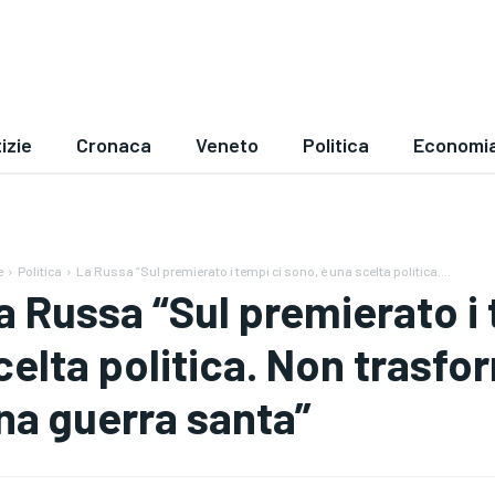
izie
Cronaca
Veneto
Politica
Economi
e
Politica
La Russa “Sul premierato i tempi ci sono, è una scelta politica....
a Russa “Sul premierato i 
celta politica. Non trasfo
na guerra santa”