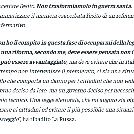
ccettare l’esito.
Non trasformiamolo in guerra santa
.
mmatizzare il maniera esacerbata l’esito di un refer
fermativo”.
n ho il compito in questa fase di occuparmi della leg
una riforma, secondo me, deve essere pensata non i
 può essere avvantaggiato
, ma deve evitare che in Ital
ttempo non intervenisse il premierato, ci sia una situ
llo che comporta un danno per i cittadini che non ved
erno deciso da loro, ma un governo deciso per necessi
llo tecnico. Una legge elettorale, che mi auguro sia bi
sare ai cittadini ed evitare il più possibile una situazi
pareggio”,
ha ribadito La Russa.