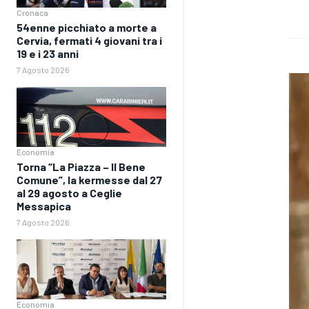
Cronaca
54enne picchiato a morte a
Cervia, fermati 4 giovani tra i
19 e i 23 anni
7 Agosto 2026
Economia
Torna “La Piazza – Il Bene
Comune”, la kermesse dal 27
al 29 agosto a Ceglie
Messapica
7 Agosto 2026
Economia