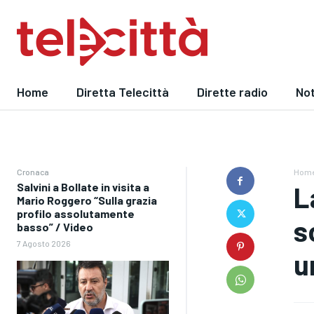
Home
Diretta Telecittà
Dirette radio
Not
Cronaca
Hom
Salvini a Bollate in visita a
L
Mario Roggero “Sulla grazia
profilo assolutamente
s
basso” / Video
7 Agosto 2026
u