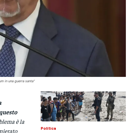
um in una guerra santa”
a
 questo
oblema è la
Politica
emierato