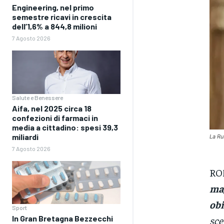
Engineering, nel primo
semestre ricavi in crescita
dell’1,6% a 844,8 milioni
7 Agosto 2026
Salute e Benessere
Aifa, nel 2025 circa 18
confezioni di farmaci in
media a cittadino: spesi 39,3
miliardi
La Ru
7 Agosto 2026
ROM
mag
obi
Sport
In Gran Bretagna Bezzecchi
sce