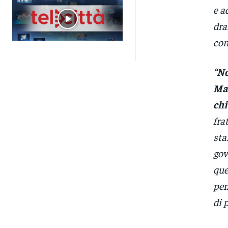
e a
dra
con
“No
Ma 
chi
fra
sta
gov
que
pen
di 