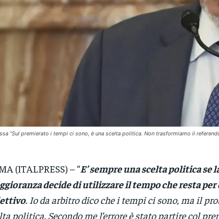
ssa “Sul premierato i tempi ci sono, è una scelta politica. Non trasformiamo il referend
A (ITALPRESS) – “
E’ sempre una scelta politica se l
gioranza decide di utilizzare il tempo che resta per
ettivo
. Io da arbitro dico che i tempi ci sono, ma il pr
lta politica. Secondo me l’errore è stato partire col pr