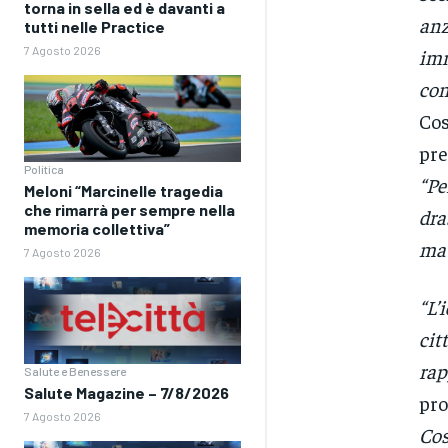
torna in sella ed è davanti a
anz
tutti nelle Practice
7 Agosto 2026
imm
con
Cos
pre
Politica
“Pe
Meloni “Marcinelle tragedia
che rimarrà per sempre nella
dra
memoria collettiva”
ma 
7 Agosto 2026
“L’
cit
rap
Salute e Benessere
Salute Magazine – 7/8/2026
pro
7 Agosto 2026
Cos