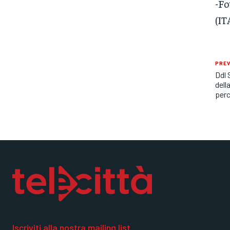
-Fo
(IT
PREV
Ddl 
dell
perc
Iscriviti alla nostra mailing list