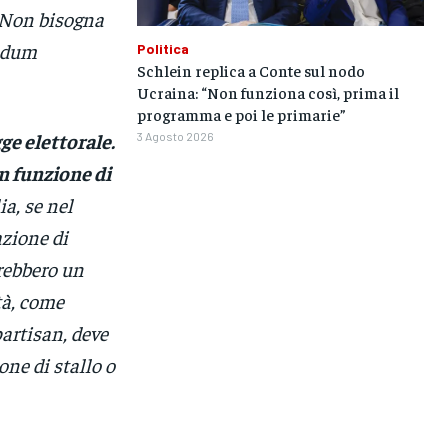
 Non bisogna
endum
Politica
Schlein replica a Conte sul nodo
Ucraina: “Non funziona così, prima il
programma e poi le primarie”
ge elettorale.
3 Agosto 2026
n funzione di
ia, se nel
azione di
rebbero un
tà, come
partisan, deve
one di stallo o