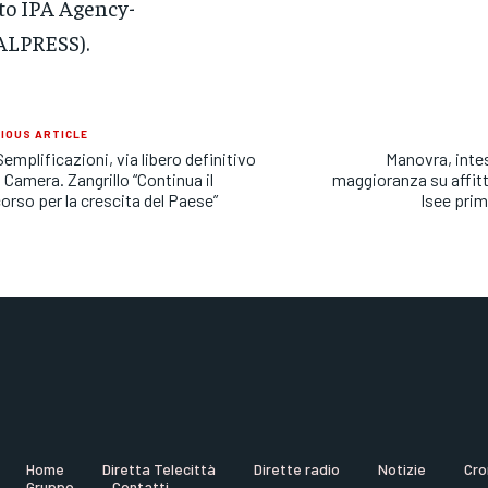
to IPA Agency-
ALPRESS).
IOUS ARTICLE
Semplificazioni, via libero definitivo
Manovra, intes
a Camera. Zangrillo “Continua il
maggioranza su affitt
orso per la crescita del Paese”
Isee prim
Home
Diretta Telecittà
Dirette radio
Notizie
Cro
Gruppo
Contatti