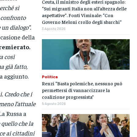
Ceuta, il ministro degli esteri spagnolo:
erché si
“Sui migranti Italia non all’altezza delle
aspettative”. Fonti Viminale: “Con
 confronto
Governo Meloni crollo degli sbarchi”
 un dialogo”.
3 Agosto 2026
occasione della
remierato.
a così
a già fatto,
a aggiunto.
Politica
Renzi “Basta polemiche, nessuno può
permettersi di vannaccizzare la
i. Credo che i
coalizione progressista”
meno l’attuale
5 Agosto 2026
La Russa a
quello che la
e ai cittadini