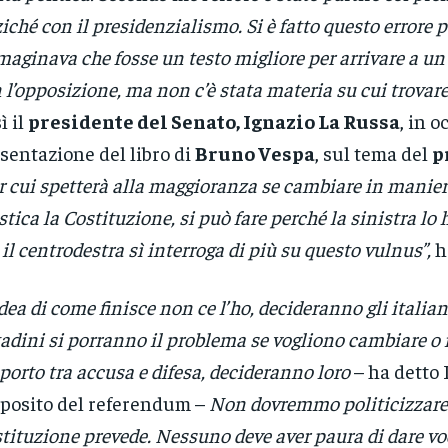
iché con il presidenzialismo. Si è fatto questo errore p
aginava che fosse un testo migliore per arrivare a un
 l’opposizione, ma non c’è stata materia su cui trovare
ì il
presidente del Senato, Ignazio La Russa
, in 
sentazione del libro di
Bruno Vespa
, sul tema del
p
r cui spetterà alla maggioranza se cambiare in manier
stica la Costituzione, si può fare perché la sinistra lo h
il centrodestra sì interroga di più su questo vulnus”,
h
idea di come finisce non ce l’ho, decideranno gli italian
tadini si porranno il problema se vogliono cambiare o 
porto tra accusa e difesa, decideranno loro
– ha detto 
posito del referendum –
Non dovremmo politicizzare 
tituzione prevede. Nessuno deve aver paura di dare voc