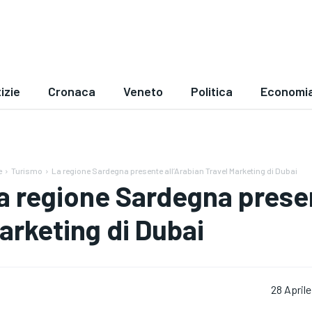
izie
Cronaca
Veneto
Politica
Economi
e
Turismo
La regione Sardegna presente all’Arabian Travel Marketing di Dubai
a regione Sardegna presen
arketing di Dubai
28 April