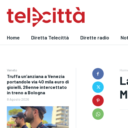
Home
Diretta Telecittà
Dirette radio
Not
Veneto
Hom
Truffa un’anziana a Venezia
L
portandole via 40 mila euro di
gioielli, 26enne intercettato
M
in treno a Bologna
8 Agosto 2026