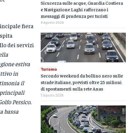
Sicurezza sulle acque, Guardia Costiera
e Navigazione Laghi rafforzano i
messaggi di prudenza per turisti
8 Agosto 2026
incipale fiera
spita
llo dei servizi
ella
gione estiva
Turismo
ttivo in
Secondo weekend da bollino nero sulle
strade italiane, previsti oltre 25 milioni
timonia il
di spostamenti sulla rete Anas
principali
7 Agosto 2026
olfo Persico.
ta bassa