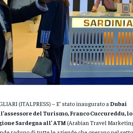
LIARI (ITALPRESS) – E’ stato inaugurato a
Dubai
l’assessore del Turismo, Franco Cuccureddu, lo
gione Sardegna all’ ATM
(Arabian Travel Marketing)
nde raduno di tutte le aziende che operano nel sett