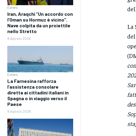
del
Estero
Iran, Araqchi “Un accordo con
l’Oman su Hormuz è vicino”.
La 
Nave colpita da un proiettile
nello Stretto
del
8 Agosto 2026
ope
(D
com
202
Estero
La Farnesina rafforza
Sar
l’assistenza consolare
diretta ai cittadini italiani in
fat
Spagna o in viaggio verso il
des
Paese
8 Agosto 2026
Sop
sta