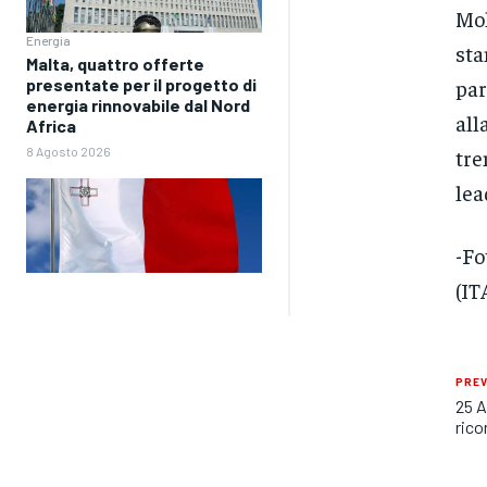
Mol
Energia
sta
Malta, quattro offerte
presentate per il progetto di
par
energia rinnovabile dal Nord
all
Africa
8 Agosto 2026
tre
lea
-Fo
(IT
PREV
25 A
rico