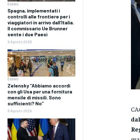
Estero
Spagna, implementati i
controlli alle frontiere per i
viaggiatori in arrivo dall’Italia.
Il commissario Ue Brunner
sente i due Paesi
8 Agosto 2026
Estero
Zelensky “Abbiamo accordi
con gli Usa per una fornitura
mensile di missili. Sono
sufficienti? No”
CAG
8 Agosto 2026
dal
Re
gra