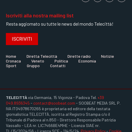
Iscriviti alla nostra mailing list
Resta aggiornato su tutte le news del mondo Telecittà!
ISCRIVITI
Home
Diretta Telecittà
Dirette radio
Notizie
Cronaca
Veneto
Politica
Economia
Sport
Gruppo
Contatti
TELECITTÀ
via Germania, 15 Vigonza - Padova Tel.
+39
049.8936345
-
contact@soobeat.com
- SOOBEAT MEDIA SRL P.
IVA IT04978670265 è proprietaria ed editore della testata
giornalistica TELECITTÀ, iscritta al Registro Stampa c/o il
Tribunale di Padova al n.850 - Direttore Responsabile Patrizia
Vassallo - LEA nr. LIC7466BE4MHE - Licenza SIAE nr.
TL/15/2024/56 - Licenza SCF – 114/5/24.
Privacy Policy
-
Cookie