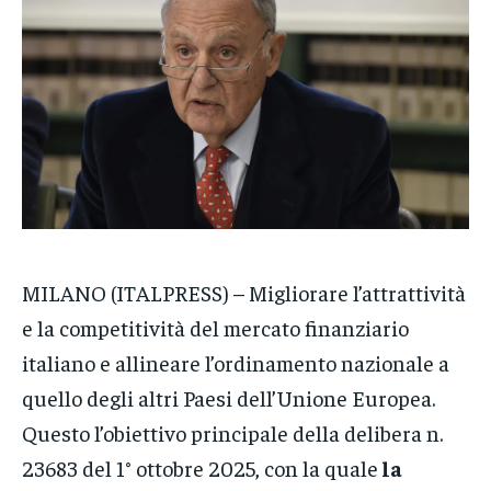
VENETO
VENETO
VENETO
POLITICA
POLITICA
POLITICA
ECONOMIA
ECONOMIA
ECONOMIA
SPORT
SPORT
SPORT
GRUPPO
GRUPPO
GRUPPO
CONTATTI
CONTATTI
CONTATTI
MILANO (ITALPRESS) – Migliorare l’attrattività
e la competitività del mercato finanziario
italiano e allineare l’ordinamento nazionale a
quello degli altri Paesi dell’Unione Europea.
Questo l’obiettivo principale della delibera n.
23683 del 1° ottobre 2025, con la quale
la