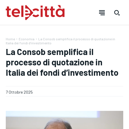
Home
Economia
La Consob semplifica il processo di quotazione in
Italia dei fondi d’investimento
La Consob semplifica il
processo di quotazione in
HOME
HOME
HOME
Italia dei fondi d’investimento
DIRETTA TELECITTÀ
DIRETTA TELECITTÀ
DIRETTA TELECITTÀ
7 Ottobre 2025
DIRETTE RADIO
DIRETTE RADIO
DIRETTE RADIO
NOTIZIE
NOTIZIE
NOTIZIE
CRONACA
CRONACA
CRONACA