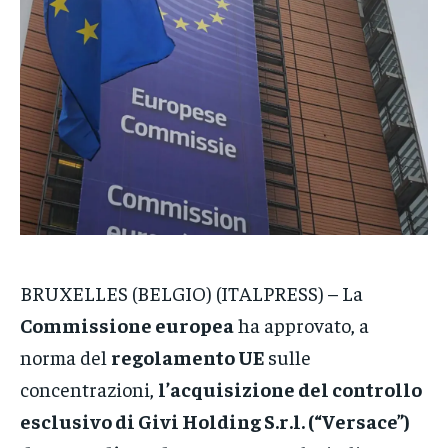
POLITICA
POLITICA
POLITICA
ECONOMIA
ECONOMIA
ECONOMIA
SPORT
SPORT
SPORT
GRUPPO
GRUPPO
GRUPPO
CONTATTI
CONTATTI
CONTATTI
BRUXELLES (BELGIO) (ITALPRESS) – La
Commissione europea
ha approvato, a
norma del
regolamento UE
sulle
concentrazioni,
l’acquisizione del controllo
esclusivo di Givi Holding S.r.l. (“Versace”)