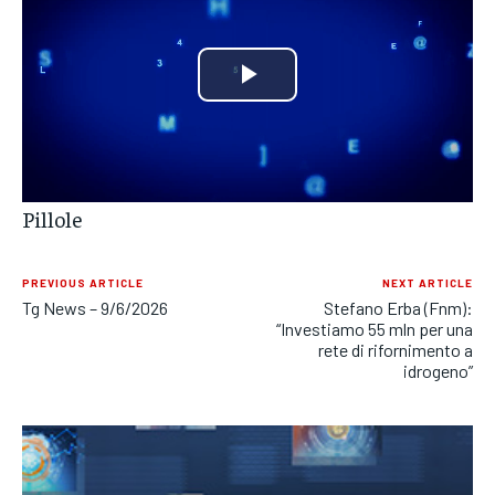
POLITICA
POLITICA
POLITICA
ECONOMIA
ECONOMIA
ECONOMIA
Play
SPORT
SPORT
SPORT
Video
GRUPPO
GRUPPO
GRUPPO
Pillole
CONTATTI
CONTATTI
CONTATTI
PREVIOUS ARTICLE
NEXT ARTICLE
Tg News – 9/6/2026
Stefano Erba (Fnm):
“Investiamo 55 mln per una
rete di rifornimento a
idrogeno”