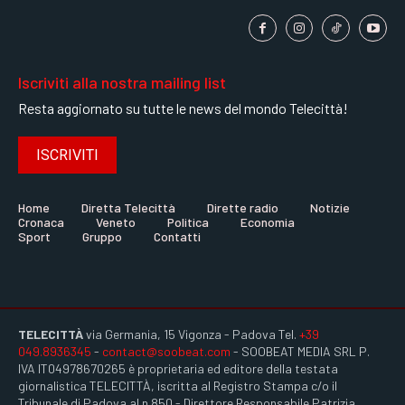
Iscriviti alla nostra mailing list
Resta aggiornato su tutte le news del mondo Telecittà!
ISCRIVITI
Home
Diretta Telecittà
Dirette radio
Notizie
Cronaca
Veneto
Politica
Economia
Sport
Gruppo
Contatti
TELECITTÀ
via Germania, 15 Vigonza - Padova Tel.
+39
049.8936345
-
contact@soobeat.com
- SOOBEAT MEDIA SRL P.
IVA IT04978670265 è proprietaria ed editore della testata
giornalistica TELECITTÀ, iscritta al Registro Stampa c/o il
Tribunale di Padova al n.850 - Direttore Responsabile Patrizia