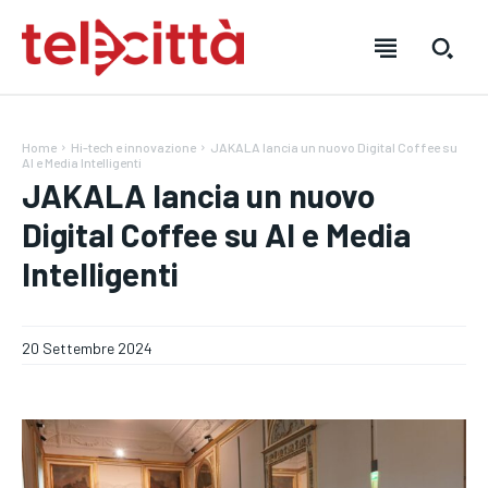
Home
Hi-tech e innovazione
JAKALA lancia un nuovo Digital Coffee su
AI e Media Intelligenti
JAKALA lancia un nuovo
Digital Coffee su AI e Media
Intelligenti
20 Settembre 2024
HOME
HOME
HOME
DIRETTA TELECITTÀ
DIRETTA TELECITTÀ
DIRETTA TELECITTÀ