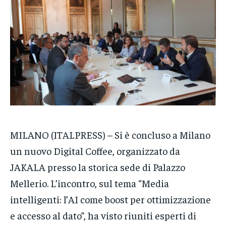
DIRETTE RADIO
DIRETTE RADIO
DIRETTE RADIO
NOTIZIE
NOTIZIE
NOTIZIE
CRONACA
CRONACA
CRONACA
VENETO
VENETO
VENETO
POLITICA
POLITICA
POLITICA
ECONOMIA
ECONOMIA
ECONOMIA
MILANO (ITALPRESS) – Si è concluso a Milano
SPORT
SPORT
SPORT
un nuovo Digital Coffee, organizzato da
JAKALA presso la storica sede di Palazzo
GRUPPO
GRUPPO
GRUPPO
Mellerio. L’incontro, sul tema “Media
CONTATTI
CONTATTI
CONTATTI
intelligenti: l’AI come boost per ottimizzazione
e accesso al dato”, ha visto riuniti esperti di