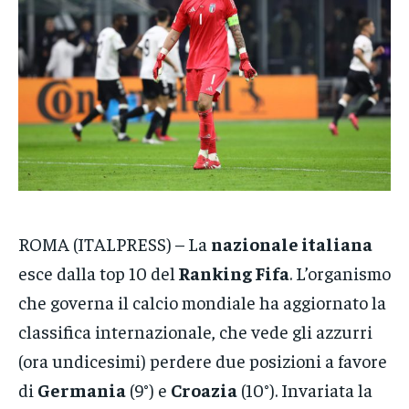
POLITICA
POLITICA
POLITICA
ECONOMIA
ECONOMIA
ECONOMIA
SPORT
SPORT
SPORT
GRUPPO
GRUPPO
GRUPPO
CONTATTI
CONTATTI
CONTATTI
ROMA (ITALPRESS) – La
nazionale italiana
esce dalla top 10 del
Ranking Fifa
. L’organismo
che governa il calcio mondiale ha aggiornato la
classifica internazionale, che vede gli azzurri
(ora undicesimi) perdere due posizioni a favore
di
Germania
(9°) e
Croazia
(10°). Invariata la