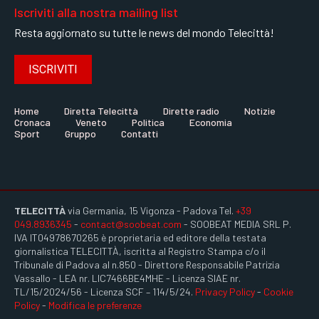
Iscriviti alla nostra mailing list
Resta aggiornato su tutte le news del mondo Telecittà!
ISCRIVITI
Home
Diretta Telecittà
Dirette radio
Notizie
Cronaca
Veneto
Politica
Economia
Sport
Gruppo
Contatti
TELECITTÀ
via Germania, 15 Vigonza - Padova Tel.
+39
049.8936345
-
contact@soobeat.com
- SOOBEAT MEDIA SRL P.
IVA IT04978670265 è proprietaria ed editore della testata
giornalistica TELECITTÀ, iscritta al Registro Stampa c/o il
Tribunale di Padova al n.850 - Direttore Responsabile Patrizia
Vassallo - LEA nr. LIC7466BE4MHE - Licenza SIAE nr.
TL/15/2024/56 - Licenza SCF – 114/5/24.
Privacy Policy
-
Cookie
Policy
-
Modifica le preferenze