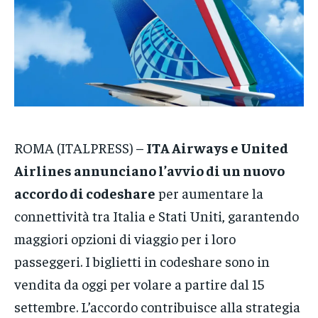
VENETO
VENETO
VENETO
POLITICA
POLITICA
POLITICA
ECONOMIA
ECONOMIA
ECONOMIA
SPORT
SPORT
SPORT
ROMA (ITALPRESS) –
ITA Airways e United
GRUPPO
GRUPPO
GRUPPO
Airlines annunciano l’avvio di un nuovo
CONTATTI
CONTATTI
CONTATTI
accordo di codeshare
per aumentare la
connettività tra Italia e Stati Uniti, garantendo
maggiori opzioni di viaggio per i loro
passeggeri. I biglietti in codeshare sono in
vendita da oggi per volare a partire dal 15
settembre. L’accordo contribuisce alla strategia