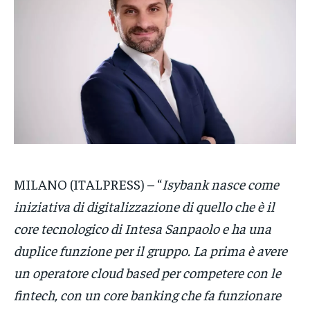
VENETO
VENETO
VENETO
POLITICA
POLITICA
POLITICA
ECONOMIA
ECONOMIA
ECONOMIA
SPORT
SPORT
SPORT
GRUPPO
GRUPPO
GRUPPO
CONTATTI
CONTATTI
CONTATTI
MILANO (ITALPRESS) – “
Isybank nasce come
iniziativa di digitalizzazione di quello che è il
core tecnologico di Intesa Sanpaolo e ha una
duplice funzione per il gruppo. La prima è avere
un operatore cloud based per competere con le
fintech, con un core banking che fa funzionare