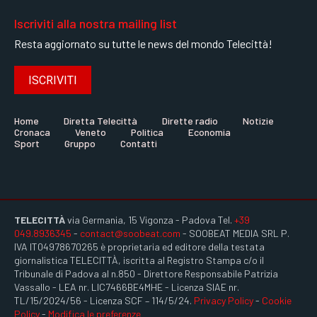
Iscriviti alla nostra mailing list
Resta aggiornato su tutte le news del mondo Telecittà!
ISCRIVITI
Home
Diretta Telecittà
Dirette radio
Notizie
Cronaca
Veneto
Politica
Economia
Sport
Gruppo
Contatti
TELECITTÀ
via Germania, 15 Vigonza - Padova Tel.
+39
049.8936345
-
contact@soobeat.com
- SOOBEAT MEDIA SRL P.
IVA IT04978670265 è proprietaria ed editore della testata
giornalistica TELECITTÀ, iscritta al Registro Stampa c/o il
Tribunale di Padova al n.850 - Direttore Responsabile Patrizia
Vassallo - LEA nr. LIC7466BE4MHE - Licenza SIAE nr.
TL/15/2024/56 - Licenza SCF – 114/5/24.
Privacy Policy
-
Cookie
Policy
-
Modifica le preferenze