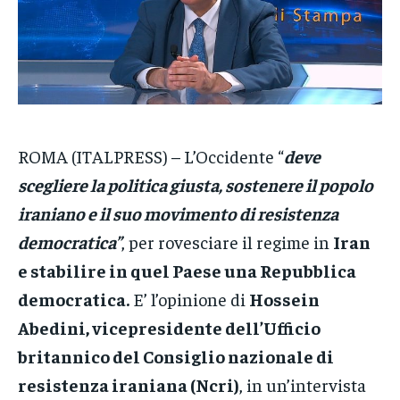
CRONACA
CRONACA
CRONACA
VENETO
VENETO
VENETO
POLITICA
POLITICA
POLITICA
ECONOMIA
ECONOMIA
ECONOMIA
ROMA (ITALPRESS) – L’Occidente “
deve
scegliere la politica giusta, sostenere il popolo
SPORT
SPORT
SPORT
iraniano e il suo movimento di resistenza
GRUPPO
GRUPPO
GRUPPO
democratica”
, per rovesciare il regime in
Iran
CONTATTI
CONTATTI
CONTATTI
e stabilire in quel Paese una Repubblica
democratica.
E’ l’opinione di
Hossein
Abedini, vicepresidente dell’Ufficio
britannico del Consiglio nazionale di
resistenza iraniana (Ncri)
, in un’intervista