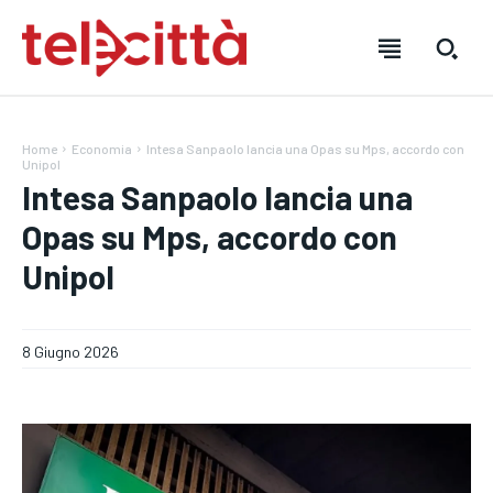
Home
Economia
Intesa Sanpaolo lancia una Opas su Mps, accordo con
Unipol
Intesa Sanpaolo lancia una
Opas su Mps, accordo con
Unipol
8 Giugno 2026
HOME
HOME
HOME
DIRETTA TELECITTÀ
DIRETTA TELECITTÀ
DIRETTA TELECITTÀ
DIRETTE RADIO
DIRETTE RADIO
DIRETTE RADIO