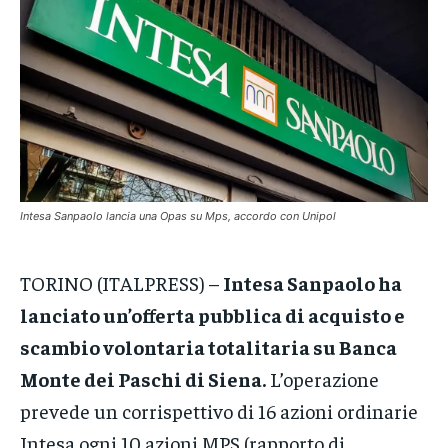
NOTIZIE
NOTIZIE
NOTIZIE
CRONACA
CRONACA
CRONACA
VENETO
VENETO
VENETO
POLITICA
POLITICA
POLITICA
ECONOMIA
ECONOMIA
ECONOMIA
Intesa Sanpaolo lancia una Opas su Mps, accordo con Unipol
SPORT
SPORT
SPORT
TORINO (ITALPRESS) –
Intesa Sanpaolo ha
GRUPPO
GRUPPO
GRUPPO
lanciato un’offerta pubblica di acquisto e
CONTATTI
CONTATTI
CONTATTI
scambio volontaria totalitaria su Banca
Monte dei Paschi di Siena.
L’operazione
prevede un corrispettivo di 16 azioni ordinarie
Intesa ogni 10 azioni MPS (rapporto di