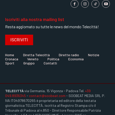
Iscriviti alla nostra mailing list
Resta aggiornato su tutte le news del mondo Telecittà!
ISCRIVITI
Home
Diretta Telecittà
Dirette radio
Notizie
Cronaca
Veneto
Politica
Economia
Sport
Gruppo
Contatti
TELECITTÀ
via Germania, 15 Vigonza - Padova Tel.
+39
049.8936345
-
contact@soobeat.com
- SOOBEAT MEDIA SRL P.
IVA IT04978670265 è proprietaria ed editore della testata
giornalistica TELECITTÀ, iscritta al Registro Stampa c/o il
Tribunale di Padova al n.850 - Direttore Responsabile Patrizia