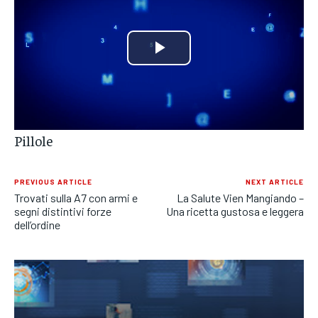
POLITICA
POLITICA
POLITICA
ECONOMIA
ECONOMIA
ECONOMIA
Play
SPORT
SPORT
SPORT
Video
GRUPPO
GRUPPO
GRUPPO
Pillole
CONTATTI
CONTATTI
CONTATTI
PREVIOUS ARTICLE
NEXT ARTICLE
Trovati sulla A7 con armi e
La Salute Vien Mangiando –
segni distintivi forze
Una ricetta gustosa e leggera
dell’ordine