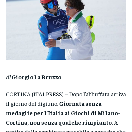
VENETO
VENETO
VENETO
POLITICA
POLITICA
POLITICA
ECONOMIA
ECONOMIA
ECONOMIA
SPORT
SPORT
SPORT
GRUPPO
GRUPPO
GRUPPO
CONTATTI
CONTATTI
CONTATTI
di
Giorgio La Bruzzo
CORTINA (ITALPRESS) – Dopo l’abbuffata arriva
il giorno del digiuno.
Giornata senza
medaglie per l’Italia ai Giochi di Milano-
Cortina, non senza qualche rimpianto.
A
partire dalla combinata maschile a squadre che