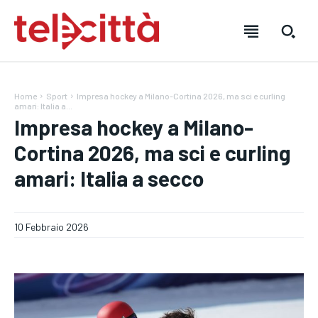
Home
Sport
Impresa hockey a Milano-Cortina 2026, ma sci e curling
amari: Italia a...
Impresa hockey a Milano-
Cortina 2026, ma sci e curling
amari: Italia a secco
HOME
HOME
HOME
DIRETTA TELECITTÀ
DIRETTA TELECITTÀ
DIRETTA TELECITTÀ
10 Febbraio 2026
DIRETTE RADIO
DIRETTE RADIO
DIRETTE RADIO
NOTIZIE
NOTIZIE
NOTIZIE
CRONACA
CRONACA
CRONACA