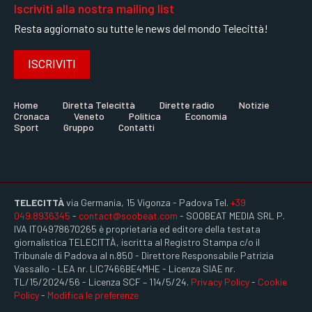
Iscriviti alla nostra mailing list
Resta aggiornato su tutte le news del mondo Telecittà!
ISCRIVITI
Home
Diretta Telecittà
Dirette radio
Notizie
Cronaca
Veneto
Politica
Economia
Sport
Gruppo
Contatti
TELECITTÀ
via Germania, 15 Vigonza - Padova Tel.
+39
049.8936345
-
contact@soobeat.com
- SOOBEAT MEDIA SRL P.
IVA IT04978670265 è proprietaria ed editore della testata
giornalistica TELECITTÀ, iscritta al Registro Stampa c/o il
Tribunale di Padova al n.850 - Direttore Responsabile Patrizia
Vassallo - LEA nr. LIC7466BE4MHE - Licenza SIAE nr.
TL/15/2024/56 - Licenza SCF – 114/5/24.
Privacy Policy
-
Cookie
Policy
-
Modifica le preferenze