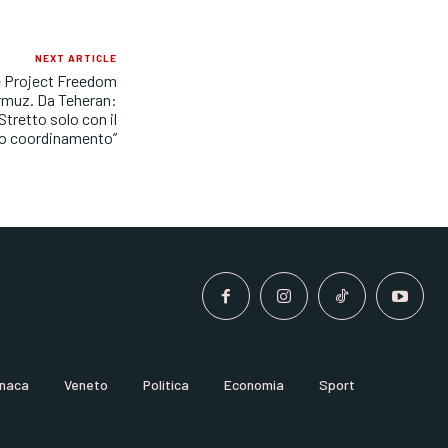
NEXT ARTICLE
e Project Freedom
ormuz. Da Teheran:
Stretto solo con il
o coordinamento”
naca
Veneto
Politica
Economia
Sport