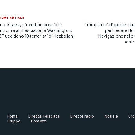
IOUS ARTICLE
no-Israele, giovedì un possibile
Trump lancia l’operazion
ntro fra ambasciatori a Washington.
per liberare H
DF uccidono 10 terroristi di Hezbollah
“Navigazione nello 
nostr
Home
Diretta Telecittà
Dirette radio
Notizie
Cro
Gruppo
Contatti