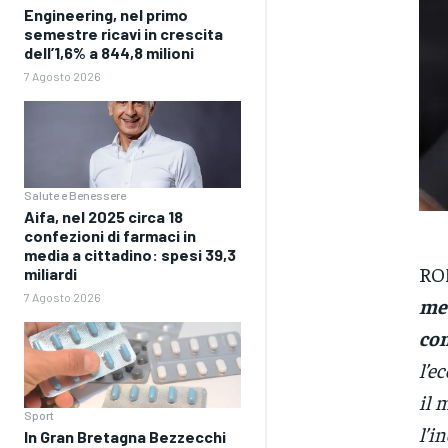
Engineering, nel primo
semestre ricavi in crescita
dell’1,6% a 844,8 milioni
7 Agosto 2026
Salute e Benessere
Aifa, nel 2025 circa 18
confezioni di farmaci in
media a cittadino: spesi 39,3
ROM
miliardi
7 Agosto 2026
met
com
l’e
il 
Sport
l’i
In Gran Bretagna Bezzecchi