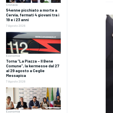
Cronaca
54enne picchiato a morte a
Cervia, fermati 4 giovani tra i
19 e i 23 anni
7 Agosto 2026
Economia
Torna “La Piazza – Il Bene
Comune”, la kermesse dal 27
al 29 agosto a Ceglie
Messapica
7 Agosto 2026
Economia