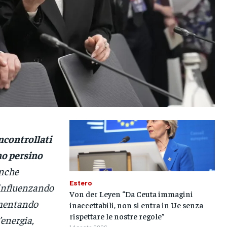
ncontrollati
no persino
nche
Estero
 influenzando
Von der Leyen “Da Ceuta immagini
umentando
inaccettabili, non si entra in Ue senza
rispettare le nostre regole”
’energia,
1 Agosto 2026