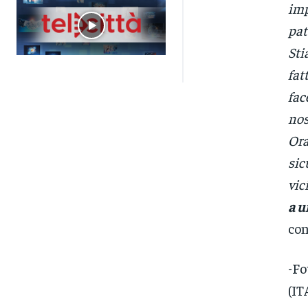
imp
pat
Sti
fat
fac
nos
Ora
sic
vic
a u
con
-Fo
(IT