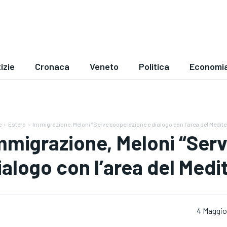
izie
Cronaca
Veneto
Politica
Economi
e
Estero
Immigrazione, Meloni “Serve cooperazione e dialogo con l’area del Medit
mmigrazione, Meloni “Ser
ialogo con l’area del Medi
4 Maggio