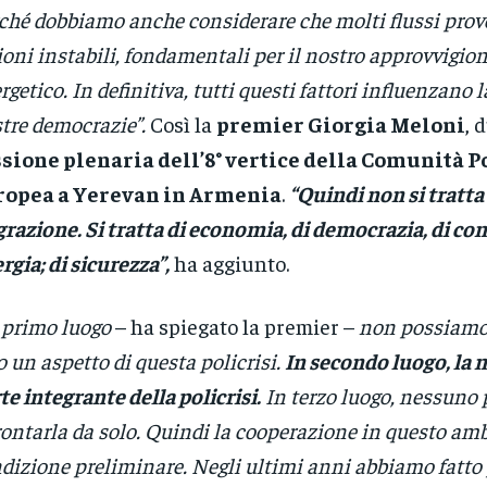
ché dobbiamo anche considerare che molti flussi pro
ioni instabili, fondamentali per il nostro approvvigi
rgetico. In definitiva, tutti questi fattori influenzano l
tre democrazie”.
Così la
premier Giorgia Meloni
, 
sione plenaria dell’8° vertice della Comunità P
ropea a Yerevan in Armenia
.
“Quindi non si tratta 
razione. Si tratta di economia, di democrazia, di com
rgia; di sicurezza”,
ha aggiunto.
 primo luogo
– ha spiegato la premier –
non possiamo 
o un aspetto di questa policrisi.
In secondo luogo, la 
te integrante della policrisi.
In terzo luogo, nessuno
rontarla da solo. Quindi la cooperazione in questo am
dizione preliminare. Negli ultimi anni abbiamo fatto 