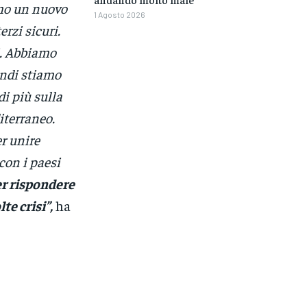
amo un nuovo
1 Agosto 2026
rzi sicuri.
i. Abbiamo
indi stiamo
i più sulla
iterraneo.
er unire
con i paesi
er rispondere
te crisi”,
ha