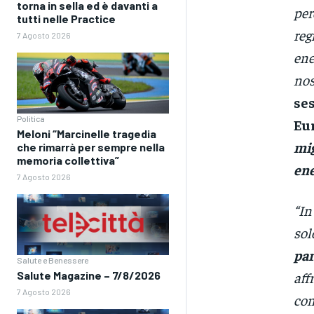
torna in sella ed è davanti a
per
tutti nelle Practice
reg
7 Agosto 2026
ene
nos
ses
Politica
Eu
Meloni “Marcinelle tragedia
mig
che rimarrà per sempre nella
memoria collettiva”
ene
7 Agosto 2026
“In
sol
par
Salute e Benessere
Salute Magazine – 7/8/2026
aff
7 Agosto 2026
con