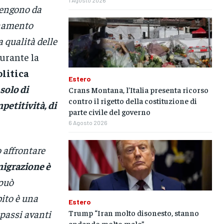
vengono da
onamento
a qualità delle
durante la
olitica
Estero
solo di
Crans Montana, l’Italia presenta ricorso
contro il rigetto della costituzione di
petitività, di
parte civile del governo
6 Agosto 2026
affrontare
migrazione è
 può
bito è una
Estero
Trump “Iran molto disonesto, stanno
passi avanti
andando molto male”