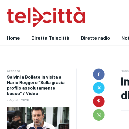
Home
Diretta Telecittà
Dirette radio
Not
Cronaca
Hom
Salvini a Bollate in visita a
I
Mario Roggero “Sulla grazia
profilo assolutamente
d
basso” / Video
7 Agosto 2026