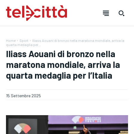
Home
Sport
Iliass Aouani di bronzo nella maratona mondiale, arriva la
quarta medaglia per...
Iliass Aouani di bronzo nella
maratona mondiale, arriva la
quarta medaglia per l’Italia
HOME
HOME
HOME
DIRETTA TELECITTÀ
DIRETTA TELECITTÀ
DIRETTA TELECITTÀ
15 Settembre 2025
DIRETTE RADIO
DIRETTE RADIO
DIRETTE RADIO
NOTIZIE
NOTIZIE
NOTIZIE
CRONACA
CRONACA
CRONACA