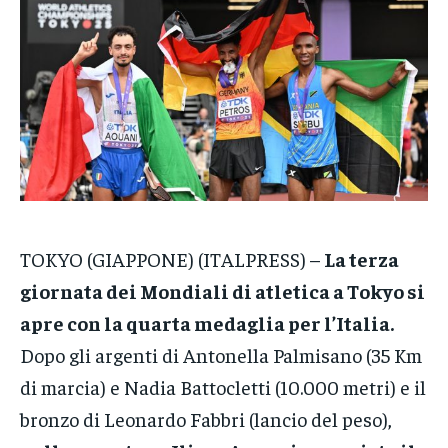
VENETO
VENETO
VENETO
POLITICA
POLITICA
POLITICA
ECONOMIA
ECONOMIA
ECONOMIA
SPORT
SPORT
SPORT
GRUPPO
GRUPPO
GRUPPO
CONTATTI
CONTATTI
CONTATTI
TOKYO (GIAPPONE) (ITALPRESS) –
La terza
giornata dei Mondiali di atletica a Tokyo si
apre con la quarta medaglia per l’Italia.
Dopo gli argenti di Antonella Palmisano (35 Km
di marcia) e Nadia Battocletti (10.000 metri) e il
bronzo di Leonardo Fabbri (lancio del peso),