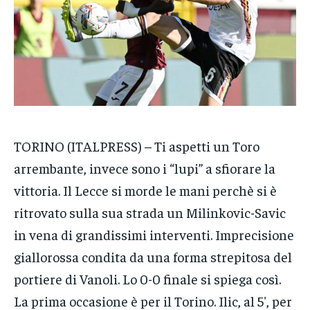
VENETO
VENETO
VENETO
POLITICA
POLITICA
POLITICA
ECONOMIA
ECONOMIA
ECONOMIA
SPORT
SPORT
SPORT
GRUPPO
GRUPPO
GRUPPO
TORINO (ITALPRESS) – Ti aspetti un Toro
CONTATTI
CONTATTI
CONTATTI
arrembante, invece sono i “lupi” a sfiorare la
vittoria. Il Lecce si morde le mani perchè si è
ritrovato sulla sua strada un Milinkovic-Savic
in vena di grandissimi interventi. Imprecisione
giallorossa condita da una forma strepitosa del
portiere di Vanoli. Lo 0-0 finale si spiega così.
La prima occasione è per il Torino. Ilic, al 5′, per