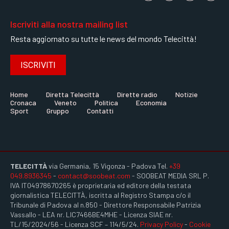
Iscriviti alla nostra mailing list
Resta aggiornato su tutte le news del mondo Telecittà!
ISCRIVITI
Home
Diretta Telecittà
Dirette radio
Notizie
Cronaca
Veneto
Politica
Economia
Sport
Gruppo
Contatti
TELECITTÀ
via Germania, 15 Vigonza - Padova Tel.
+39
049.8936345
-
contact@soobeat.com
- SOOBEAT MEDIA SRL P.
IVA IT04978670265 è proprietaria ed editore della testata
giornalistica TELECITTÀ, iscritta al Registro Stampa c/o il
Tribunale di Padova al n.850 - Direttore Responsabile Patrizia
Vassallo - LEA nr. LIC7466BE4MHE - Licenza SIAE nr.
TL/15/2024/56 - Licenza SCF – 114/5/24.
Privacy Policy
-
Cookie