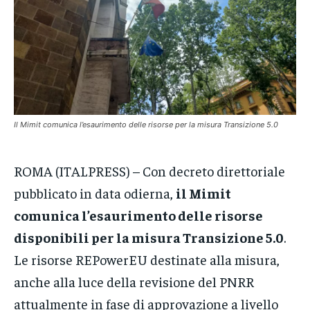
VENETO
VENETO
VENETO
POLITICA
POLITICA
POLITICA
ECONOMIA
ECONOMIA
ECONOMIA
SPORT
SPORT
SPORT
GRUPPO
GRUPPO
GRUPPO
Il Mimit comunica l’esaurimento delle risorse per la misura Transizione 5.0
CONTATTI
CONTATTI
CONTATTI
ROMA (ITALPRESS) – Con decreto direttoriale
pubblicato in data odierna,
il Mimit
comunica l’esaurimento delle risorse
disponibili per la misura Transizione 5.0
.
Le risorse REPowerEU destinate alla misura,
anche alla luce della revisione del PNRR
attualmente in fase di approvazione a livello