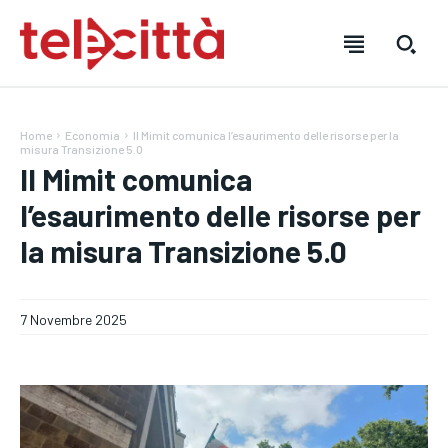
Home
Economia
Il Mimit comunica l’esaurimento delle risorse per la
misura Transizione 5.0
Il Mimit comunica
l’esaurimento delle risorse per
HOME
HOME
HOME
la misura Transizione 5.0
DIRETTA TELECITTÀ
DIRETTA TELECITTÀ
DIRETTA TELECITTÀ
DIRETTE RADIO
DIRETTE RADIO
DIRETTE RADIO
7 Novembre 2025
NOTIZIE
NOTIZIE
NOTIZIE
CRONACA
CRONACA
CRONACA