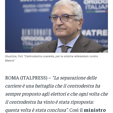
VENETO
VENETO
VENETO
POLITICA
POLITICA
POLITICA
ECONOMIA
ECONOMIA
ECONOMIA
SPORT
SPORT
SPORT
GRUPPO
GRUPPO
GRUPPO
CONTATTI
CONTATTI
CONTATTI
Giustizia, Foti “Centrodestra coerente, per la sinistra referendum contro
Meloni”
ROMA (ITALPRESS) –
“La separazione delle
carriere è una battaglia che il centrodestra ha
sempre proposto agli elettori e che ogni volta che
il centrodestra ha vinto è stata riproposta:
questa volta è stata conclusa”
. Così il
ministro