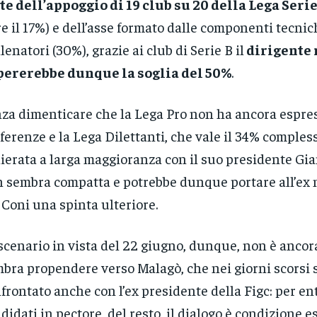
te dell’appoggio di 19 club su 20 della Lega Serie
re il 17%) e dell’asse formato dalle componenti tecnich
llenatori (30%), grazie ai club di Serie B il
dirigente
pererebbe dunque la soglia del 50%
.
za dimenticare che la Lega Pro non ha ancora espre
ferenze e la Lega Dilettanti, che vale il 34% comples
ierata a larga maggioranza con il suo presidente Gia
 sembra compatta e potrebbe dunque portare all’ex
 Coni una spinta ulteriore.
scenario in vista del 22 giugno, dunque, non è ancor
bra propendere verso Malagò, che nei giorni scorsi s
frontato anche con l’ex presidente della Figc: per en
didati in pectore, del resto, il dialogo è condizione e