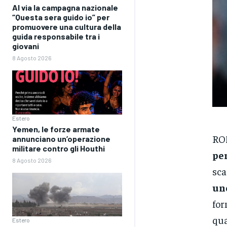
Al via la campagna nazionale
“Questa sera guido io” per
promuovere una cultura della
guida responsabile tra i
giovani
8 Agosto 2026
Estero
Yemen, le forze armate
RO
annunciano un’operazione
militare contro gli Houthi
per
8 Agosto 2026
sca
uno
for
qua
Estero