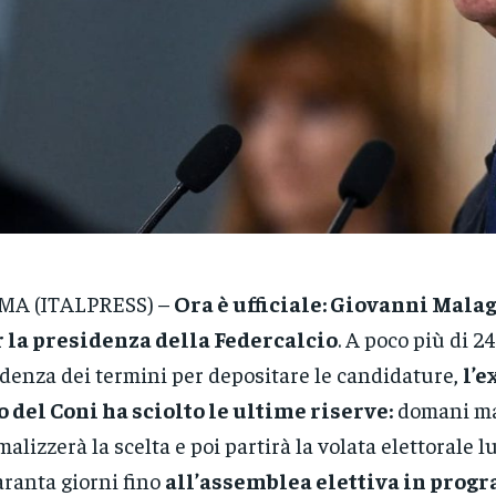
MA (ITALPRESS) –
Ora è ufficiale: Giovanni Mala
 la presidenza della Federcalcio
. A poco più di 24
denza dei termini per depositare le candidature,
l’
 del Coni ha sciolto le ultime riserve:
domani ma
malizzerà la scelta e poi partirà la volata elettorale 
ranta giorni fino
all’assemblea elettiva in prog