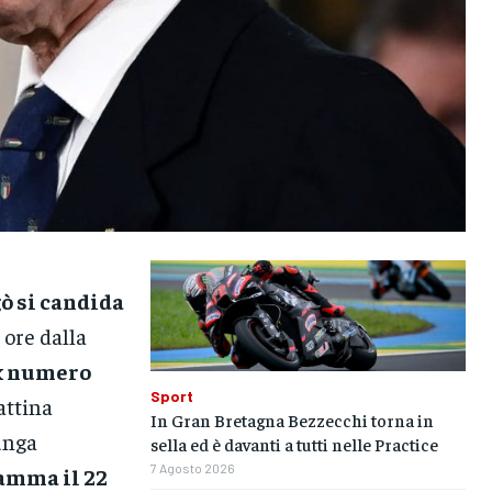
gò si candida
 ore dalla
ex numero
Sport
ttina
In Gran Bretagna Bezzecchi torna in
lunga
sella ed è davanti a tutti nelle Practice
7 Agosto 2026
ramma il 22