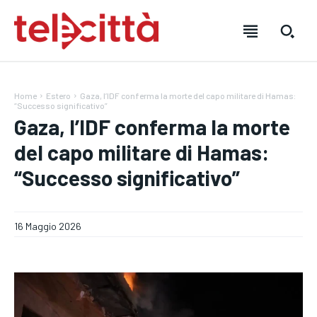
Home
Estero
Gaza, l’IDF conferma la morte del capo militare di Hamas:
“Successo significativo”
Gaza, l’IDF conferma la morte
del capo militare di Hamas:
HOME
HOME
HOME
“Successo significativo”
DIRETTA TELECITTÀ
DIRETTA TELECITTÀ
DIRETTA TELECITTÀ
16 Maggio 2026
DIRETTE RADIO
DIRETTE RADIO
DIRETTE RADIO
NOTIZIE
NOTIZIE
NOTIZIE
CRONACA
CRONACA
CRONACA