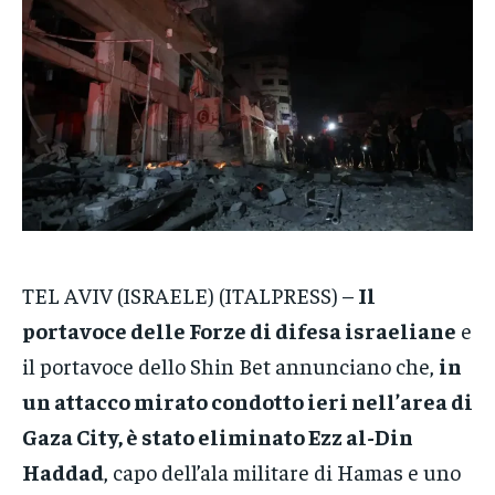
VENETO
VENETO
VENETO
POLITICA
POLITICA
POLITICA
ECONOMIA
ECONOMIA
ECONOMIA
SPORT
SPORT
SPORT
GRUPPO
GRUPPO
GRUPPO
CONTATTI
CONTATTI
CONTATTI
TEL AVIV (ISRAELE) (ITALPRESS) –
Il
portavoce delle Forze di difesa israeliane
e
il portavoce dello Shin Bet annunciano che,
in
un attacco mirato condotto ieri nell’area di
Gaza City, è stato eliminato Ezz al-Din
Haddad
, capo dell’ala militare di Hamas e uno