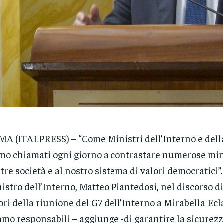
A (ITALPRESS) – “Come Ministri dell’Interno e dell
mo chiamati ogni giorno a contrastare numerose min
tre società e al nostro sistema di valori democratici”.
istro dell’Interno, Matteo Piantedosi, nel discorso d
ori della riunione del G7 dell’Interno a Mirabella Ecl
amo responsabili – aggiunge -di garantire la sicurezz