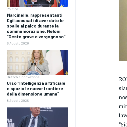
Politica
Marcinelle, rappresentanti
Cgil accusati di aver dato le
spalle al palco durante la
commemorazione. Meloni
“Gesto grave e vergognoso”
8 Agosto 2026
Hi-tech e innovazione
ROM
Urso “Intelligenza artificiale
sia
e spazio le nuove frontiere
della dimensione umana”
nos
8 Agosto 2026
min
lav
“Si