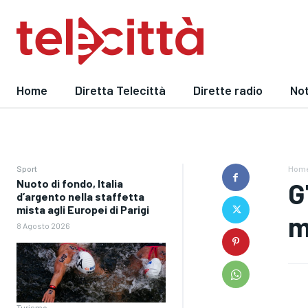
Home
Diretta Telecittà
Dirette radio
Not
Sport
Hom
Nuoto di fondo, Italia
G
d’argento nella staffetta
mista agli Europei di Parigi
m
8 Agosto 2026
Turismo