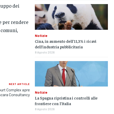
luppo dei
e per rendere
e comuni,
Notizie
Cina, in aumento dell’11,3% i ricavi
dell’industria pubblicitaria
8 Agosto 2026
NEXT ARTICLE
ourt Complex apre
Notizie
scara Consultancy
La Spagna ripristina i controlli alle
frontiere con l’Italia
8 Agosto 2026