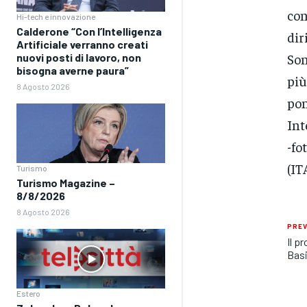
con
Hi-tech e innovazione
Calderone “Con l’Intelligenza
dir
Artificiale verranno creati
Son
nuovi posti di lavoro, non
bisogna averne paura”
più
8 Agosto 2026
pon
Int
-fo
(IT
Turismo
Turismo Magazine –
8/8/2026
8 Agosto 2026
PREV
Il p
Basi
Estero