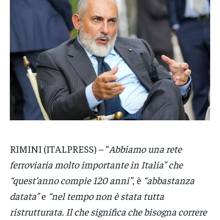
VENETO
VENETO
VENETO
POLITICA
POLITICA
POLITICA
ECONOMIA
ECONOMIA
ECONOMIA
SPORT
SPORT
SPORT
GRUPPO
GRUPPO
GRUPPO
CONTATTI
CONTATTI
CONTATTI
RIMINI (ITALPRESS) – “
Abbiamo una rete
ferroviaria molto importante in Italia” che
“quest’anno compie 120 anni”
, è
“abbastanza
datata”
e
“nel tempo non è stata tutta
ristrutturata. Il che significa che bisogna correre