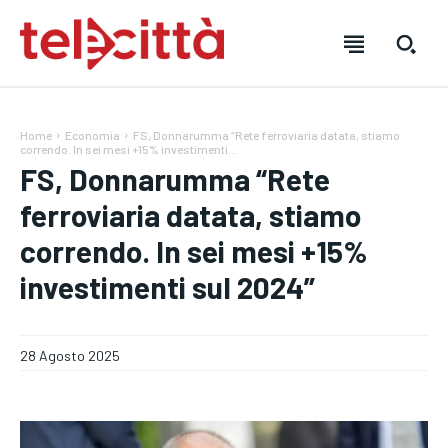
Home
Economia
FS, Donnarumma “Rete ferroviaria datata, stiamo
correndo. In sei mesi +15% investimenti...
FS, Donnarumma “Rete
ferroviaria datata, stiamo
correndo. In sei mesi +15%
HOME
HOME
HOME
investimenti sul 2024”
DIRETTA TELECITTÀ
DIRETTA TELECITTÀ
DIRETTA TELECITTÀ
DIRETTE RADIO
DIRETTE RADIO
DIRETTE RADIO
28 Agosto 2025
NOTIZIE
NOTIZIE
NOTIZIE
CRONACA
CRONACA
CRONACA