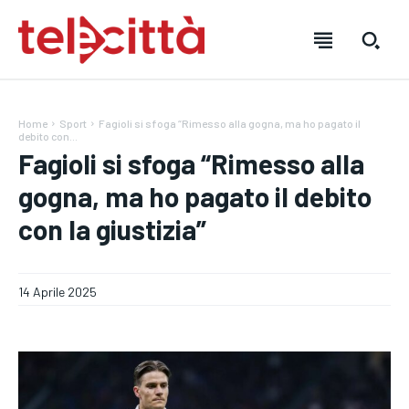
Home
Sport
Fagioli si sfoga “Rimesso alla gogna, ma ho pagato il
debito con...
Fagioli si sfoga “Rimesso alla
gogna, ma ho pagato il debito
con la giustizia”
HOME
HOME
HOME
DIRETTA TELECITTÀ
DIRETTA TELECITTÀ
DIRETTA TELECITTÀ
14 Aprile 2025
DIRETTE RADIO
DIRETTE RADIO
DIRETTE RADIO
NOTIZIE
NOTIZIE
NOTIZIE
CRONACA
CRONACA
CRONACA