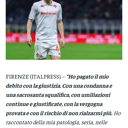
VENETO
VENETO
VENETO
POLITICA
POLITICA
POLITICA
ECONOMIA
ECONOMIA
ECONOMIA
SPORT
SPORT
SPORT
GRUPPO
GRUPPO
GRUPPO
CONTATTI
CONTATTI
CONTATTI
FIRENZE (ITALPRESS) –
“Ho pagato il mio
debito con la giustizia. Con una condanna e
una sacrosanta squalifica, con umiliazioni
continue e giustificate, con la vergogna
provata e con il rischio di non rialzarmi più.
Ho
raccontato della mia patologia, seria, nelle