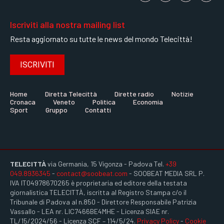
Iscriviti alla nostra mailing list
Resta aggiornato su tutte le news del mondo Telecittà!
ISCRIVITI
Home
Diretta Telecittà
Dirette radio
Notizie
Cronaca
Veneto
Politica
Economia
Sport
Gruppo
Contatti
TELECITTÀ
via Germania, 15 Vigonza - Padova Tel.
+39
049.8936345
-
contact@soobeat.com
- SOOBEAT MEDIA SRL P.
IVA IT04978670265 è proprietaria ed editore della testata
giornalistica TELECITTÀ, iscritta al Registro Stampa c/o il
Tribunale di Padova al n.850 - Direttore Responsabile Patrizia
Vassallo - LEA nr. LIC7466BE4MHE - Licenza SIAE nr.
TL/15/2024/56 - Licenza SCF – 114/5/24.
Privacy Policy
-
Cookie