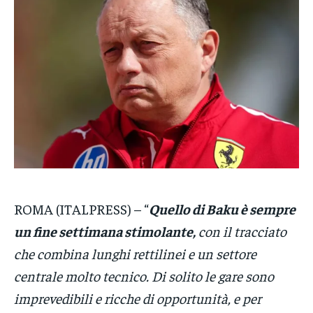
POLITICA
POLITICA
POLITICA
ECONOMIA
ECONOMIA
ECONOMIA
SPORT
SPORT
SPORT
GRUPPO
GRUPPO
GRUPPO
CONTATTI
CONTATTI
CONTATTI
ROMA (ITALPRESS) – “
Quello di Baku è sempre
un fine settimana stimolante,
con il tracciato
che combina lunghi rettilinei e un settore
centrale molto tecnico. Di solito le gare sono
imprevedibili e ricche di opportunità, e per