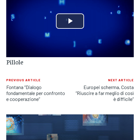
POLITICA
POLITICA
POLITICA
ECONOMIA
ECONOMIA
ECONOMIA
Play
SPORT
SPORT
SPORT
Video
GRUPPO
GRUPPO
GRUPPO
Pillole
CONTATTI
CONTATTI
CONTATTI
PREVIOUS ARTICLE
NEXT ARTICLE
Fontana “Dialogo
Europei scherma, Costa
fondamentale per confronto
“Riuscire a far meglio di così
e cooperazione”
è difficile”