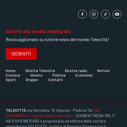
Iscriviti alla nostra mailing list
Resta aggiornato su tutte le news del mondo Telecittà!
ISCRIVITI
Home
Diretta Telecittà
Dirette radio
Notizie
Cronaca
Veneto
Politica
Economia
Sport
Gruppo
Contatti
TELECITTÀ
via Germania, 15 Vigonza - Padova Tel.
+39
049.8936345
-
contact@soobeat.com
- SOOBEAT MEDIA SRL P.
IVA IT04978670265 è proprietaria ed editore della testata
giornalistica TELECITTÀ, iscritta al Registro Stampa c/o il