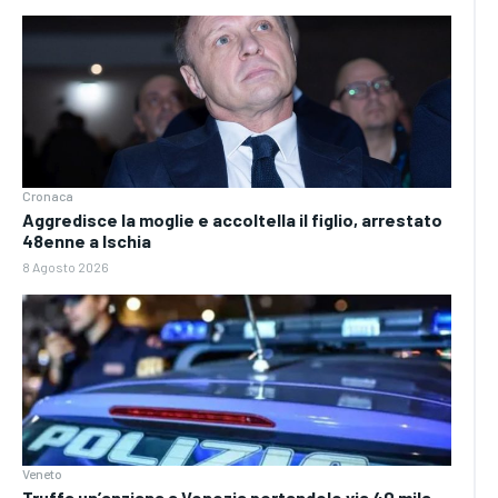
Cronaca
Aggredisce la moglie e accoltella il figlio, arrestato
48enne a Ischia
8 Agosto 2026
Veneto
Truffa un’anziana a Venezia portandole via 40 mila