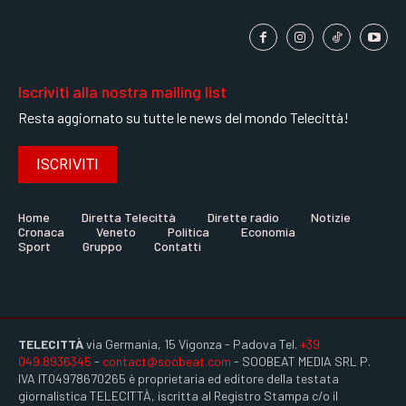
Iscriviti alla nostra mailing list
Resta aggiornato su tutte le news del mondo Telecittà!
ISCRIVITI
Home
Diretta Telecittà
Dirette radio
Notizie
Cronaca
Veneto
Politica
Economia
Sport
Gruppo
Contatti
TELECITTÀ
via Germania, 15 Vigonza - Padova Tel.
+39
049.8936345
-
contact@soobeat.com
- SOOBEAT MEDIA SRL P.
IVA IT04978670265 è proprietaria ed editore della testata
giornalistica TELECITTÀ, iscritta al Registro Stampa c/o il