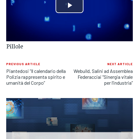
POLITICA
POLITICA
POLITICA
Play
ECONOMIA
ECONOMIA
ECONOMIA
Video
SPORT
SPORT
SPORT
Pillole
GRUPPO
GRUPPO
GRUPPO
CONTATTI
CONTATTI
CONTATTI
PREVIOUS ARTICLE
NEXT ARTICLE
Piantedosi “Il calendario della
Webuild, Salini ad Assemblea
Polizia rappresenta spirito e
Federacciai “Sinergia vitale
umanità del Corpo”
per l’industria”